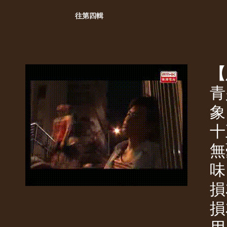
往第四輯
【
青
象
十
無
味
損
損