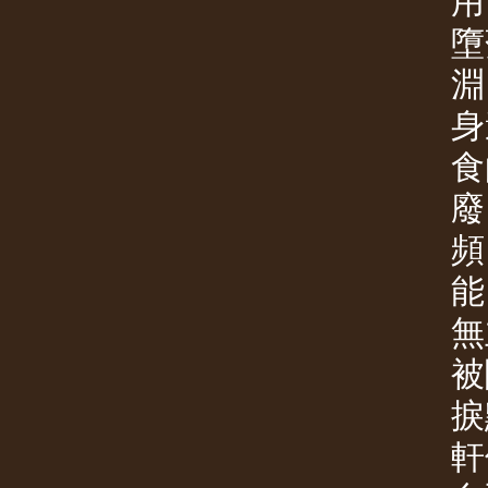
用
墮
淵
身
食
廢
頻
能
無
被
捩
軒