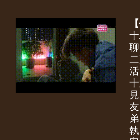
【
十
聊
二
活
十
見
友
弟
執