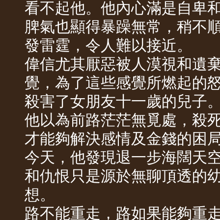
看不起他。他內心滿是自卑
脾氣也顯得暴躁無常，稍不
發雷霆，令人難以接近。
偉信尤其厭惡被人漠視和遺
覺，為了這些感覺所燃起的
殺害了女朋友十一歲的兒子
他以為前路茫茫無覓處，殺
才能夠解決感情及金錢的困
今天，他發現退一步海闊天
和仇恨只是源於無聊頂透的
想。
路不能重走，路如果能夠重