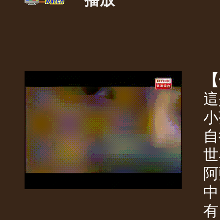
【
這
小
自
世
阿
中
有