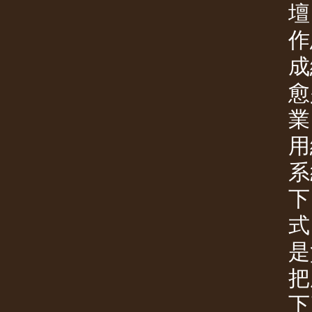
壇
作
成
愈
業
用
系
下
式
是
把
下