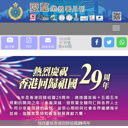
2026年
07月號
第449期
相片集
PDF
讀者來函
熱烈慶祝香港回歸祖國29周年