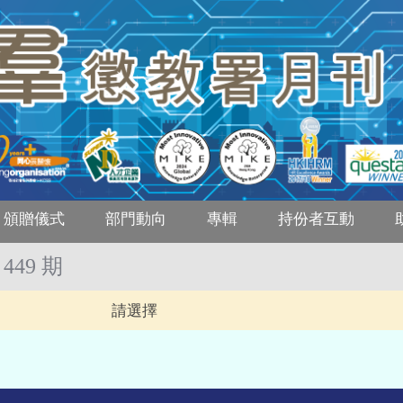
頒贈儀式
部門動向
專輯
持份者互動
 449 期
請選擇