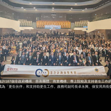
嘉許187個非政府機構、慈善團體、商業機構、專上院校及支持更生工作
成為「更生伙伴」和支持助更生工作。政務司副司長卓永興、保安局局長