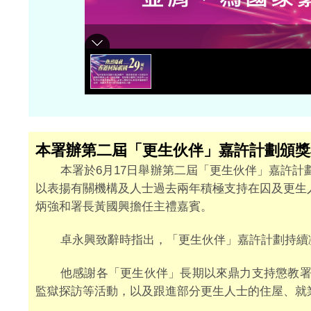
本署辦第二屆「更生伙伴」嘉許計劃頒獎
本署於6月17日舉辦第二屆「更生伙伴」嘉許計
以表揚有關機構及人士過去兩年積極支持在囚及更生
炳強和署長黃國興擔任主禮嘉賓。
卓永興致辭時指出，「更生伙伴」嘉許計劃持續
他感謝各「更生伙伴」長期以來鼎力支持懲教
監獄探訪等活動，以及跟進部分更生人士的住屋、就