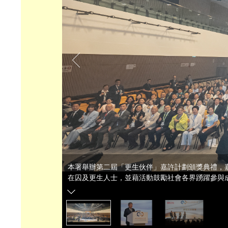
本署舉辦第二屆「更生伙伴」嘉許計劃頒獎典禮，
在囚及更生人士，並藉活動鼓勵社會各界踴躍參與