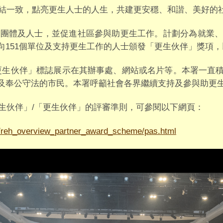
結一致，點亮更生人士的人生，共建更安穩、和諧、美好的
團體及人士，並促進社區參與助更生工作。計劃分為就業、
向151個單位及支持更生工作的人士頒發「更生伙伴」獎項
更生伙伴」標誌展示在其辦事處、網站或名片等。本署一直
及奉公守法的市民。本署呼籲社會各界繼續支持及參與助更
生伙伴」/「更生伙伴」的評審準則，可參閱以下網頁：
ew/reh_overview_partner_award_scheme/pas.html