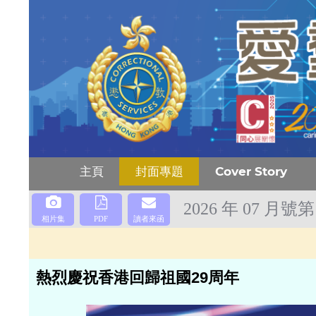
主頁
封面專題
Cover Story
2026 年 07 月號第
相片集
PDF
讀者來函
熱烈慶祝香港回歸祖國29周年