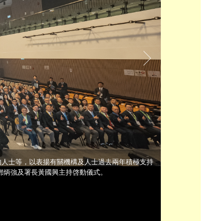
的人士等，以表揚有關機構及人士過去兩年積極支持
鄧炳強及署長黃國興主持啓動儀式。