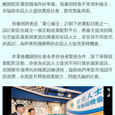
離開院所重投職場作好準備。視像招聘會不單便利僱主，
亦協助在囚人士盡快重投社會，實現雙贏局面。
視像招聘會是「愛心僱主」計劃下的重點活動之一。
該計劃旨在建立一個互動就業配對平台，將僱主提供的職
位空缺及最新就業資訊傳遞給在囚人士，並安排不同形式
的面試，為即將刑滿獲釋的在囚人士提供受聘機會。
本署會繼續與社會各界持份者緊密合作，除了舉辦就
業配對活動，亦會為在囚人士提供不同行業的最新資訊，
並開辦市場導向的職業訓練課程，協助他們考取市場認可
的資歷，全面提升釋後就業能力，同建共融的社會。