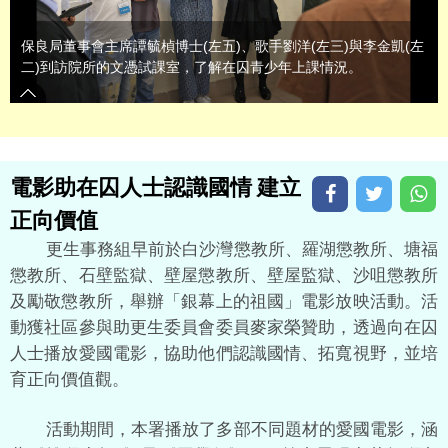
保良局董事會主席譚毓楨博士(左五)、歌手劉洋(左三)與李金凱(左
二)到訪院所的文憑試課室，了解在囚青少年上課情況。
電影助在囚人士認識國情 建立
正向價值
更生事務組早前於白沙灣懲教所、羅湖懲教所、塘福
懲教所、石壁監獄、壁屋懲教所、壁屋監獄、沙咀懲教所
及勵敬懲教所，舉辦「銀幕上的祖國」電影放映活動。活
動獲社區參與助更生委員會委員麥家榮贊助，透過向在囚
人士播放愛國電影，協助他們認識國情、拓寬視野，並培
育正向價值觀。
活動期間，本署播放了多部不同題材的愛國電影，涵