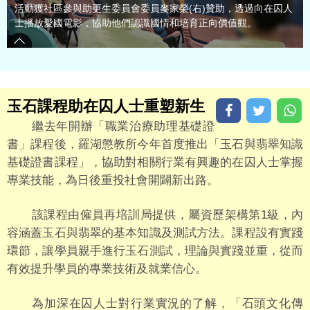
活動獲社區參與助更生委員會委員麥家榮(右)贊助，透過向在囚人
士播放愛國電影，協助他們認識國情和培育正向價值觀。
玉石課程助在囚人士重塑新生
繼去年開辦「職業治療助理基礎證
書」課程後，羅湖懲教所今年首度推出「玉石與翡翠知識
基礎證書課程」，協助對相關行業有興趣的在囚人士掌握
專業技能，為日後重投社會開闢新出路。
該課程由僱員再培訓局提供，屬資歷架構第1級，內
容涵蓋玉石與翡翠的基本知識及測試方法。課程設有實踐
環節，讓學員親手進行玉石測試，理論與實踐並重，從而
有效提升學員的專業技術及就業信心。
為加深在囚人士對行業實況的了解，「石頭文化傳