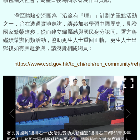
積極融入社會，期望日後為國家發展作出貢獻。
灣區體驗交流團為「沿途有『理』」計劃的重點活動
之一，旨在透過實地走訪，讓參加者學習中國歷史，見證
國家繁榮進步，從而建立歸屬感與國民身分認同。署方將
繼續舉辦同類活動，協助更生人士重回正軌。更生人士出
獄後如有興趣參與，請瀏覽相關網頁：
https://www.csd.gov.hk/tc_chi/reh/reh_community/re
署長黄國興(後排右一)及活動贊助人靳佳宏(後排右二)帶領青少年
更生人士參觀大疆創新科技有限公司，體驗操控智能教育機器人。