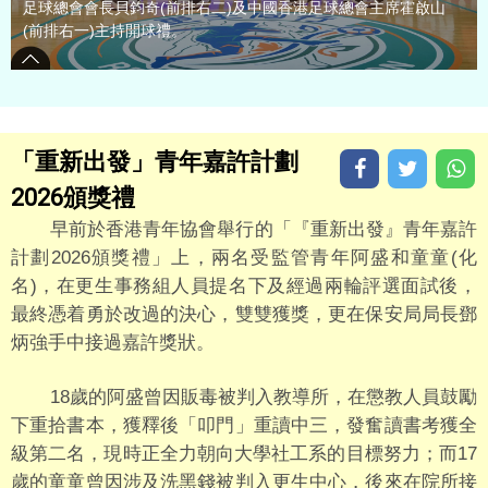
足球總會會長貝鈞奇(前排右二)及中國香港足球總會主席霍啟山
(前排右一)主持開球禮。
「重新出發」青年嘉許計劃
2026頒獎禮
早前於香港青年協會舉行的「『重新出發』青年嘉許
計劃2026頒獎禮」上，兩名受監管青年阿盛和童童(化
名)，在更生事務組人員提名下及經過兩輪評選面試後，
最終憑着勇於改過的決心，雙雙獲獎，更在保安局局長鄧
炳強手中接過嘉許獎狀。
18歲的阿盛曾因販毒被判入教導所，在懲教人員鼓勵
下重拾書本，獲釋後「叩門」重讀中三，發奮讀書考獲全
級第二名，現時正全力朝向大學社工系的目標努力；而17
歲的童童曾因涉及洗黑錢被判入更生中心，後來在院所接