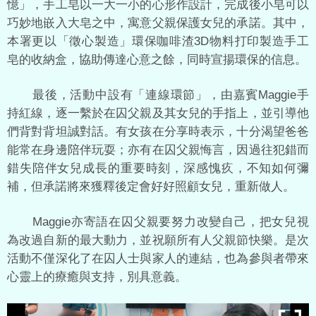
憶」，手工皂以一大一小的心形作設計，完成後小皂可以
巧妙地嵌入大皂之中，寓意父親保護女兒的承諾。其中，
本署更以「徵心製造」環保咖啡渣3D物料打印製造手工
皂的收納盒，協助傳達心意之餘，同時宣揚環保的信息。
最後，活動中設有「連線環節」，由嘉賓Maggie手
持紅線，逐一繫於在囚父親及其女兒的手指上，並引導他
們背對背坦誠對話。有女孩在分享時表示，十分渴望爸爸
能常在身邊陪伴玩耍；亦有在囚父親悔言，因過往犯錯而
錯失陪伴女兒成長的重要時刻，深感愧疚，不知如何彌
補，但承諾將來獲釋後定會好好照顧女兒，重新做人。
Maggie亦寄語在囚父親要努力改變自己，把女兒視
為改過自新的最大動力，並祝願所有人父親節快樂。是次
活動不僅深化了在囚人士與家人的連結，也為參與者帶來
心靈上的療癒與支持，別具意義。