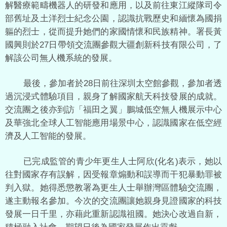
解醫療範疇機器人的研發和應用，以及前往東江縱隊司令
部舊址及土洋烈士紀念公園，認識抗戰歷史和緬懷為國捐
軀的烈士，從而提升她們的家國情懷和民族精神。署長黃
國興則於27日帶領交流團參觀大疆創新科技有限公司，了
解該公司無人機系統的發展。
最後，參加者於28日前往深圳太空館參觀，參加者透
過沉浸式體驗項目，親身了解國家航天科技發展的成就。
交流團之後亦到訪「福田之翼」鵬城低空無人機展示中心
及華強北全球人工智能應用場景中心，認識國家在低空經
濟及人工智能的發展。
已完成監管的青少年更生人士阿欣(化名)表示，她以
往對國家存有誤解，因受報章煽動和誤導而干犯暴動罪被
判入獄。她得悉懲教署為更生人士舉辦灣區體驗交流團，
遂主動報名參加。今次的交流團讓她親身見證國家的科技
發展一日千里，亦藉此重新認識祖國。她決心改過自新，