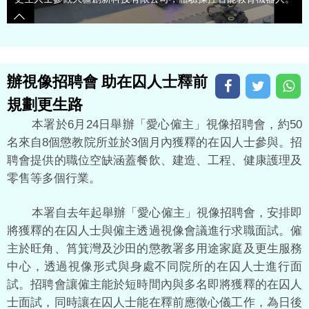
辦視像招聘會 助在囚人士釋前
規劃更生路
本署於6月24日舉辦「愛心僱主」視像招聘會，約50
名來自8個懲教院所並於3個月內獲釋的在囚人士參與。招
聘會提供的職位空缺涵蓋餐飲、建造、工程、健康護理及
零售等多個行業。
本署自去年起舉辦「愛心僱主」視像招聘會，安排即
將獲釋的在囚人士與僱主透過視像會議進行求職面試。僱
主於旺角、筲箕灣及沙田的懲教署多用途家庭及更生服務
中心，透過視像形式與身處不同院所的在囚人士進行面
試。招聘會讓僱主能於短時間內與多名即將獲釋的在囚人
士面試，同時讓在囚人士能在釋前應徵心儀工作，為日後