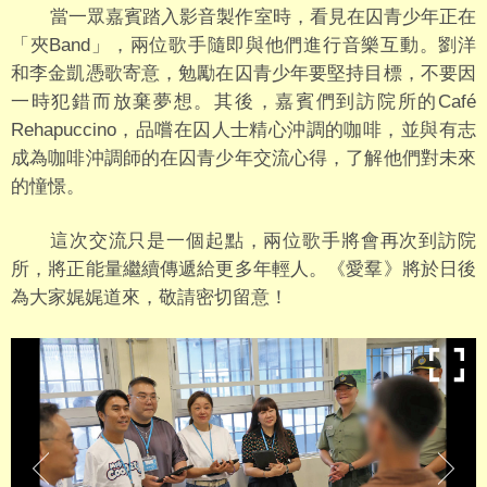
當一眾嘉賓踏入影音製作室時，看見在囚青少年正在
「夾Band」，兩位歌手隨即與他們進行音樂互動。劉洋
和李金凱憑歌寄意，勉勵在囚青少年要堅持目標，不要因
一時犯錯而放棄夢想。其後，嘉賓們到訪院所的Café
Rehapuccino，品嚐在囚人士精心沖調的咖啡，並與有志
成為咖啡沖調師的在囚青少年交流心得，了解他們對未來
的憧憬。
這次交流只是一個起點，兩位歌手將會再次到訪院
所，將正能量繼續傳遞給更多年輕人。《愛羣》將於日後
為大家娓娓道來，敬請密切留意！