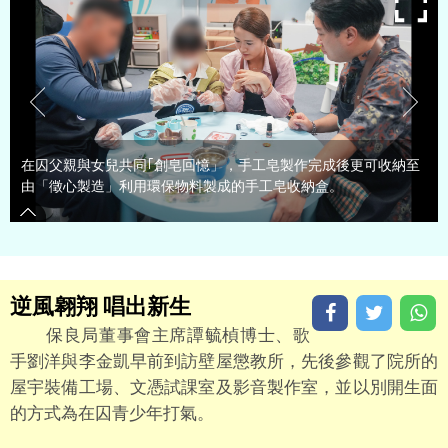
在囚父親與女兒共同｢創皂回憶」，手工皂製作完成後更可收納至
由「徵心製造」利用環保物料製成的手工皂收納盒。
逆風翱翔 唱出新生
保良局董事會主席譚毓楨博士、歌
手劉洋與李金凱早前到訪壁屋懲教所，先後參觀了院所的
屋宇裝備工場、文憑試課室及影音製作室，並以別開生面
的方式為在囚青少年打氣。