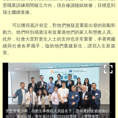
受職業訓練期間確立方向，現在修讀鐘錶維修，目標是到
瑞士繼續進修。
可以獲得嘉許肯定，對他們無疑是重新出發的鼓勵和
動力。他們特別感激沒有放棄過他們的家人和懲教人員。
此外，社會大眾對更生人士的支持也非常重要，本署將繼
續與社會各界攜手，協助他們重建新生，譜寫人生新篇
章。
受監管青少年，在更生事務組人員提名下，憑藉勇於改過的決心，
在「『重新出發』青年嘉許計劃2026頒獎禮」上雙雙獲獎。