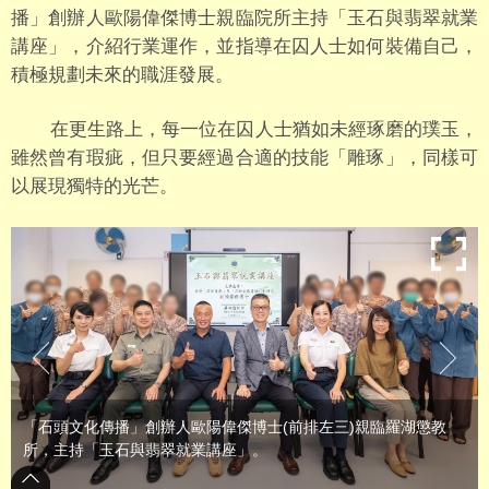
播」創辦人歐陽偉傑博士親臨院所主持「玉石與翡翠就業
講座」，介紹行業運作，並指導在囚人士如何裝備自己，
積極規劃未來的職涯發展。
在更生路上，每一位在囚人士猶如未經琢磨的璞玉，
雖然曾有瑕疵，但只要經過合適的技能「雕琢」，同樣可
以展現獨特的光芒。
「石頭文化傳播」創辦人歐陽偉傑博士(前排左三)親臨羅湖懲教
所，主持「玉石與翡翠就業講座」。