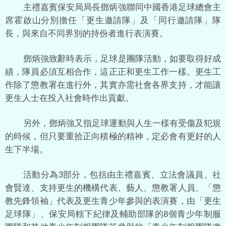
主禮嘉賓保安局局長鄧炳強聯同中國香港足球總會主
席霍啟山分別擔任「更生邀請隊」及「同行邀請隊」隊
長，與來自不同界別的持份者進行表演賽。
鄧炳強致辭時表示，足球是團隊活動，如要取得好成
績，隊員必須互相合作，這正正和更生工作一樣。更生工
作除了懲教署在進行外，其實亦需社會各界支持，才能讓
更生人士在投入社會時作出貢獻。
另外，鄧炳強又指足球運動與人生一樣有受傷及犯規
的時候，但只要重拾正向積極的精神，定必會有更好的人
生下半場。
活動分為3部分，包括由主禮嘉賓、立法會議員、社
會賢達、支持更生的機構代表、藝人、懲教署人員、「懲
教先鋒領袖」代表及更生青少年參與的表演賽，由「更生
足球隊」、保安局轄下紀律及輔助部隊的8個青少年制服