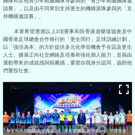
團隊和其他青少年制服團隊等參與的「青少年制服團隊邀
請賽」，以及由不同界別支持更生的機構派隊參與的「支
持機構邀請賽」。
本署希望透過以上3項賽事和與香港遊樂場協會及中
國香港足球總會合作推行的「更生同行」足球訓練計劃，
以「強項為本」的方針提供多元化學習機會予在囚及更生
人士、擴展正向社交網絡及培養和強化個人能力，並藉由
運動帶來的成就感與歸屬感，重塑自我身分認同，協助他
們重投社會。
保安局局長鄧炳強(前排左二)、署長黃國興(前排左一)、中國香港