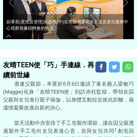
副署長(更生及管理)吳超覺(中)在筲箕灣多用途家庭及更生服務中
心視察視像招聘會的情況。
友晴TEEN使「巧」手連線．再
續前世緣
適逢父親節，本署於6月6日邀請了著名藝人梁敏巧
(Maggie)化身「友晴TEEN使」到訪赤柱監獄，帶領在囚
父親與女兒進行親子瑜伽，以身體互動拉近彼此距離，藉
溫情凝聚改過自新的決心。
當天活動中亦安排了手工皂製作環節，讓在囚父親透
過製作手工皂向女兒表達心意，並與女兒共同｢創皂回