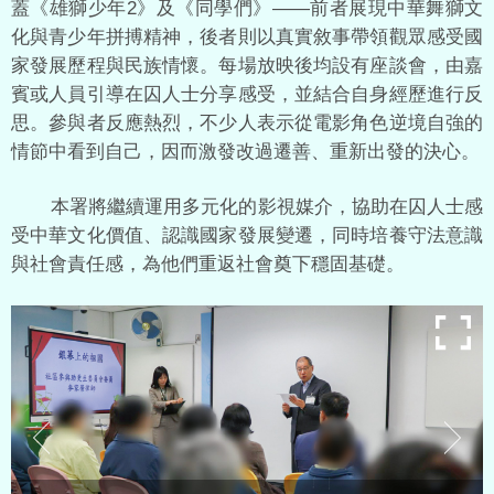
蓋《雄獅少年2》及《同學們》——前者展現中華舞獅文
化與青少年拼搏精神，後者則以真實敘事帶領觀眾感受國
家發展歷程與民族情懷。每場放映後均設有座談會，由嘉
賓或人員引導在囚人士分享感受，並結合自身經歷進行反
思。參與者反應熱烈，不少人表示從電影角色逆境自強的
情節中看到自己，因而激發改過遷善、重新出發的決心。
本署將繼續運用多元化的影視媒介，協助在囚人士感
受中華文化價值、認識國家發展變遷，同時培養守法意識
與社會責任感，為他們重返社會奠下穩固基礎。