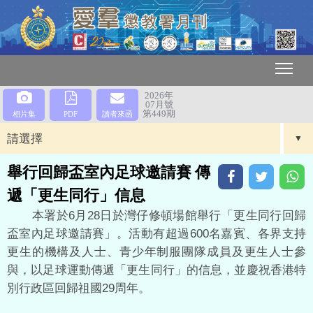
2026年
07月號
第449期
相片集
PDF
讀者來函
請選擇
舉行回歸盃室內足球邀請賽 傳
遞「更生同行」信息
本署於6月28日於灣仔修頓場館舉行「更生同行回歸
盃室內足球邀請賽」。活動有超過600名嘉賓、各界支持
更生的機構及人士、青少年制服團隊成員及更生人士參
與，以足球運動傳遞「更生同行」的信息，並慶祝香港特
別行政區回歸祖國29周年。