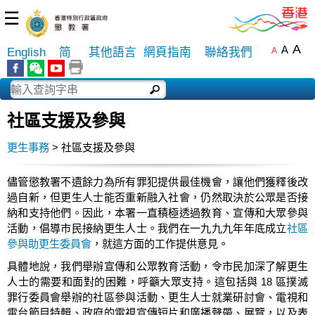
☰
A
A
English
简
其他語言
網頁指南
聯絡我們
A
社區支援及參與
更生事務
> 社區支援及參與
儘管懲教署不遺餘力為所有罪犯提供最佳機會，讓他們獲釋後改
過自新，但更生人士能否重新融入社會，仍然取決於公眾是否接
納和支持他們。因此，本署一直積極透過教育、宣傳和大眾參與
活動，倡導市民接納更生人士。我們在一九九九年年底成立
社區
參與助更生委員會
，就這方面的工作提供意見。
具體地說，我們舉辦宣傳和公眾教育活動，令市民加深了解更生
人士的需要和面對的困難，呼籲大眾支持。這包括與 18 區撲滅
罪行委員會舉辦的社區參與活動、更生人士就業研討會、電視和
電台節目特輯、政府的電視宣傳短片和廣播聲帶、展覽，以及表