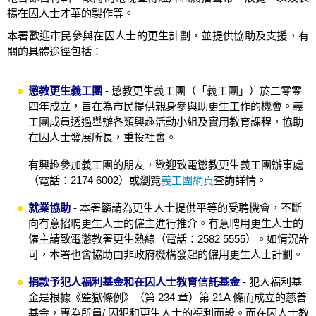
揚在囚人士才華的製作等。
本署歡迎市民參與在囚人士的更生計劃，並提供協助及支援，有
關的具體途徑包括：
懲教更生義工團
- 懲教更生義工團（「義工團」）於二零零
四年成立，旨在為市民提供親身參與助更生工作的機會。義
工團成員透過舉辦各類興趣活動小組及實用教育課程，協助
在囚人士發展所長，重投社會。
有興趣參加義工團的朋友，歡迎致電懲教更生義工團辦事處
（電話：2174 6002）或瀏覽
義工團網頁
查詢詳情。
就業協助
- 本署籲請為更生人士提供平等的受聘機會，不斷
向有意招聘更生人士的僱主進行推介。有意聘用更生人士的
僱主請致電懲教署更生熱線（電話：2582 5555）。如情況許
可，本署也會協助由非政府機構發起的僱用更生人士計劃。
捐款予犯人福利基金和在囚人士教育信託基金
- 犯人福利基
金是根據《監獄條例》（第 234 章）第 21A 條而成立的慈善
基金，專為所員/ 囚犯和更生人士的福利而設。而在囚人士教