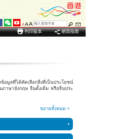
A
A
A
列印版本
網頁指南
ที่ได้คัดเลือกสิ่งที่เป็นประโยชน์
็นภาษาอังกฤษ จีนดั้งเดิม หรือจีนประ
ขยายทั้งหมด +
ารพิเศษฮ่องกง