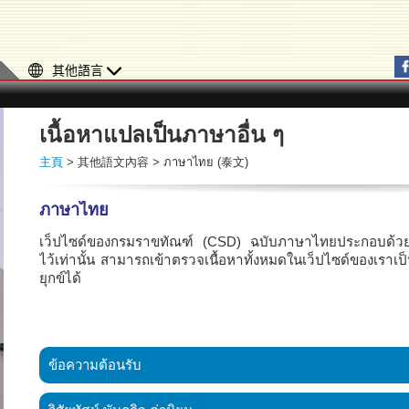
其他語言
เนื้อหาแปลเป็นภาษาอื่น ๆ
主頁
> 其他語文內容 > ภาษาไทย (泰文)
ภาษาไทย
เว็ปไซด์ของกรมราขทัณฑ์ (CSD) ฉบับภาษาไทยประกอบด้วยข้อมูล
ไว้เท่านั้น สามารถเข้าตรวจเนื้อหาทั้งหมดในเว็ปไซด์ของเราเป
ยุกข์ได้
ข้อความต้อนรับ
ยินดีต้อนรับสู่หน้าแรกของกรมราชทัณฑ์ (CSD) ของเขตบริห