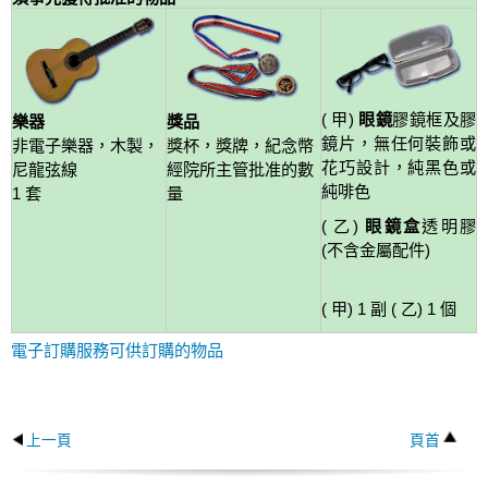
( 甲)
眼鏡
膠鏡框及膠
樂器
獎品
鏡片，無任何裝飾或
非電子樂器，木製，
獎杯，獎牌，紀念幣
花巧設計，純黑色或
尼龍弦線
經院所主管批准的數
純啡色
1 套
量
( 乙)
眼鏡盒
透明膠
(不含金屬配件)
( 甲) 1 副 ( 乙) 1 個
電子訂購服務可供訂購的物品
上一頁
頁首