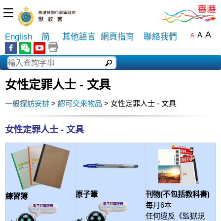
☰
A
A
English
简
其他語言
網頁指南
聯絡我們
A
女性定罪人士 - 文具
一般探訪安排
>
認可交來物品
> 女性定罪人士 - 文具
女性定罪人士 - 文具
刊物
(不包括教科書)
原子筆
練習簿
每月6本
任何違反《監獄規