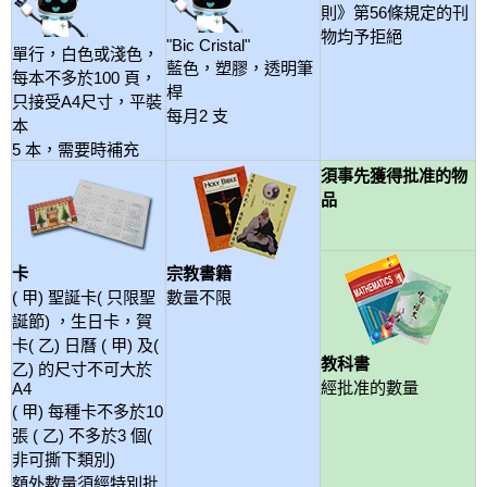
則》第56條規定的刊
物均予拒絕
"Bic Cristal"
單行，白色或淺色，
藍色，塑膠，透明筆
每本不多於100 頁，
桿
只接受A4尺寸，平裝
每月2 支
本
5 本，需要時補充
須事先獲得批准的物
品
宗教書籍
卡
數量不限
( 甲) 聖誕卡( 只限聖
誕節) ，生日卡，賀
卡( 乙) 日曆 ( 甲) 及(
教科書
乙) 的尺寸不可大於
經批准的數量
A4
( 甲) 每種卡不多於10
張 ( 乙) 不多於3 個(
非可撕下類別)
額外數量須經特別批