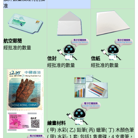
准
航空郵簡
經批准的數量
信封
信紙
經批准的數量
經批准的數量
繪畫材料
( 甲) 水彩( 乙) 鉛筆( 丙) 蠟筆( 丁) 木顏色筆
( 甲) 水彩- 1 套: 包括1 隻畫碟，4 支畫筆，