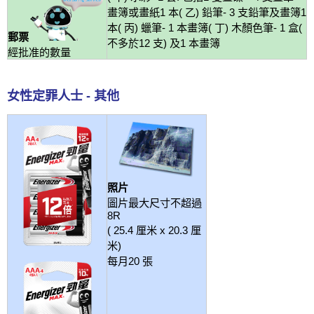
畫簿或畫紙1 本( 乙) 鉛筆- 3 支鉛筆及畫簿1
本( 丙) 蠟筆- 1 本畫簿( 丁) 木顏色筆- 1 盒(
郵票
不多於12 支) 及1 本畫簿
經批准的數量
女性定罪人士 - 其他
照片
圖片最大尺寸不超過
8R
( 25.4 厘米 x 20.3 厘
米)
每月20 張