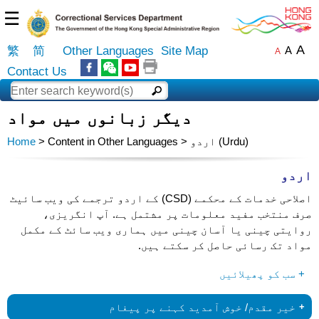
☰
A
繁
简
Other Languages
Site Map
A
A
Contact Us
دیگر زبانوں میں مواد
> Content in Other Languages > اردو (Urdu)
Home
اردو
اصلاحی خدمات کے محکمے (CSD) کے اردو ترجمے کی ویب سائیٹ
صرف منتخب مفید معلومات پر مشتمل ہے. آپ انگریزی،
روایتی چینی یا آسان چینی میں ہماری ویب سائٹ کے مکمل
مواد تک رسائی حاصل کر سکتے ہیں.
سب کو پھیلائیں +
خیر مقدم/ خوش آمدید کہنے پر پیغام