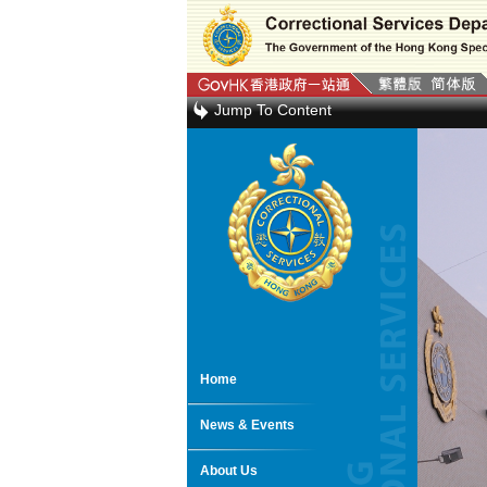
Jump To Content
Home
News & Events
About Us