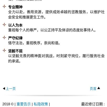
专业精神
全力以赴，善用资源，提供成效卓越的惩教服务，以维护社
会安全和推展更生工作。
以人为本
重视每个人的尊严，以公正持平及体谅的态度处事待人。
严守纪律
恪守法治，重视秩序，崇尚和谐。
坚毅不屈
以坚毅无畏的精神面对挑战，时刻紧守岗位，履行服务社会
的承诺。
上一页
页首
2018 © |
重要告示
|
私隐政策
|
最近修订日期 :