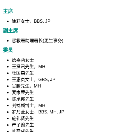
主席
徐莉女士，BBS, JP
副主席
惩教署助理署长(更生事务)
委员
詹嘉莉女士
王贤讯先生，MH
杜国森先生
王惠贞女士，GBS, JP
吴腾先生，MH
麦家荣先生
陈承邦先生
刘锦麟博士，MH
罗乃萱女士，BBS, MH, JP
施礼贤先生
严子谕先生
叶冠成先生