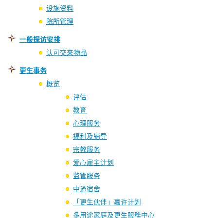
设施资料
院所管理
一般探访安排
认可交来物品
更生事务
概览
评估
教育
心理服务
褔利及辅导
宗教服务
爱心雇主计划
监管服务
中途宿舍
「更生伙伴」嘉许计划
多用途家庭及更生服務中心