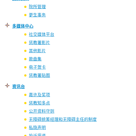
院所管理
更生事务
多媒体中心
社交媒体平台
惩教署影片
其他影片
歌曲集
电子贺卡
惩教署贴图
资讯台
嘉许及奖项
惩教知多点
公开资料守则
无障碍统筹经理和无障碍主任的制度
私隐声明
投诉渠道