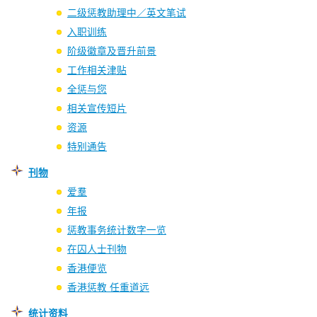
二级惩教助理中／英文笔试
入职训练
阶级徽章及晋升前景
工作相关津贴
全惩与您
相关宣传短片
资源
特别通告
刊物
爱羣
年报
惩教事务统计数字一览
在囚人士刊物
香港便览
香港惩教 任重道远
统计资料