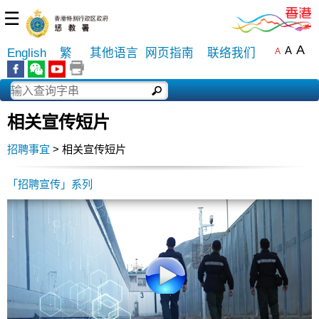
☰
A
A
English
繁
其他语言
网页指南
联络我们
A
相关宣传短片
招聘事宜
> 相关宣传短片
「招聘宣传」系列