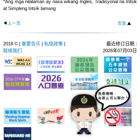
mga ahensyang nagpapatupad ng batas. Mula nang itatag
malusog na kapaligiran sa pangangalaga
*Ang mga nilalaman ay nasa wikang Ingles, Tradisyonal na Intsik
mapahusay ang madaling pagpunta sa mga lugar, mga
nasa kustodiya upang magparehistro para sa isang user
ang prinsipyo ng mabuting pamamahala, at gagawin ang
Address
Correctional Services Department
：
function mula Nobyembre 1. Narito ang mga highlight ng
paglikha ng mga pagkakataon sa rehabilitasyon sa
pamamagitan ng edukasyon, publisidad at pakikilahok sa
ito, ang Pangkat ay malapit nang nakikipagtulungan sa mga
at Simpleng Intsik lamang
pasilidad at madaling pagkuha ng mga serbisyo ng
Headquarters
account bago gamitin ang SVEBS. Maaaring magparehistro
lahat ng ating makakaya upang maisakatuparan ang misyon
pakikipagtulungan sa mga stakeholder ng komunidad
Social Visit e-Booking Service:
publiko. Itinayo namin ang
Kumite sa Pagsuporta sa
sentrong sumusuporta sa NEC at mga paaralan upang
23rd, 24th and 27th Floors,
Pamahalaan.
pagtataguyod ng pagsunod sa batas at napapabilang na
ang mga bisita para sa isang account sa pamamagitan ng
na pangalagaan ang pambansang seguridad. Bilang
Komunidad para sa mga Rehabilitadong mga Nagkasala*
Wanchai Tower,
ayusin ang mga aktibidad na ginawa para sa mga kabataan
mga pagpapahalaga sa pamamagitan ng edukasyon sa
上一页
页首
mga sumusunod na paraan:
karagdagan, sisikapin naming magkuwento ng
12 Harbour Road, Wan Chai,
Naaangkop ang serbisyong e-Booking ng #Social visit sa
noong huling bahagi ng 1999 para payuhan kami sa
komunidad
ng NEC tulad ng mga usapan sa recruitment at mga booths
Hong Kong
Access Co-ordinator at Deputy Access Co-ordinator sa
magagandang kuwento tungkol sa CSD at Hong Kong sa
idineklarang bisita ng isang person in custody (PIC) na may
mahalagang bahaging ito ng trabaho.
para sa mga kabataan ng NEC. Bilang karagdagan, ang
Correctional Services Department
pamamagitan ng pagpapakilala ng mga bagong hakbangin
Gamitin ang "iAM Smart" na mobile application;
pahintulot na ibinigay ng kinauukulang PIC.
Pangkat ay nakatuon sa pagpapatupad ng Project Nova
* Para sa wastong paghahatid ng
Access Officers sa Correctional Services Department
2018 © |
重要告示
|
私隐政策
|
最近修订日期 :
Misyon
sa gawaing pangangalaga, rehabilitasyon at edukasyon sa
Bisitahin ang webpage ng
SVEBS na webpage*
sa
Sa partikular, nag-organisa kami ng publisidad at mga
kung saan ang iba't ibang aktibidad, kabilang ang mga
iyong mga liham, pakitiyak na ang
联络我们
2026年07月03日
pamamagitan ng CSD website o CSD mobile
komunidad.
aktibidad sa pampublikong edukasyon upang matulungan
workshop sa pagpaplano ng buhay, mga pagbisita sa Hong
iyong mga liham ay may sapat na
application para magsumite ng aplikasyon, at
Psgkamakabayan
pagkatapos ay pumunta sa institusyong koreksyonal
ang komunidad na mas maunawaan ang mga
Kong Correctional Services Academy, mga klase sa
selyo.
Mga highlight
Itinatanim namin ang malalim na damdamin ng
kung saan personal na pinapasok ang taong nasa
Sa gawaing pangangalaga, ang CSD ay patuloy na gagamit
pagkamakabayan nang may pagmamahal sa ating
pangangailangan at problema ng mga rehabilitasyon na
pagsasanay sa pisikal na kalakasan ng katawan at mga
Hotline
(852) 2511 3511
kustodiya para sa pagpapatunay ng pagkakakilanlan; o
：
ng mga makabagong teknolohiya para isulong ang mataas
bansa at Hong Kong, gayundin ang pagbabalikat sa
Upang gumawa ng mga appointment para sa Mga
nagkasala at umapila para sa kanilang suporta. Kasama sa
workshop ng kasanayan sa pakikipanayam, atbp., ay
Bisitahin ang institusyong koreksyonal kung saan
Fax
(852) 2802 0184
：
mga misyong pangalagaan ang pambansang seguridad
na kalidad na pag-unlad ng pamamahala ng penal, at para
Social na Pagbisita sa pamamagitan ng paggamit ng
mga aktibidad na ito ang mga proyekto sa pakikilahok sa
inorganisa na may layuning tulungan ang mga kabataan ng
personal na pinapasok ang taong nasa kustodiya upang
at ang pagpapanatili ng katatagan ng lipunan.
E-mail
email@csd.gov.hk
(Pangkalahatang
：
desktop o mga mobile device
aktibong ipakilala ang mga elektronikong serbisyo para sa
magsumite ng aplikasyon at sumailalim sa
komunidad na magkasamang idinaos sa iba't ibang District
NEC sa pagbuo ng mga positibong halaga at pagpaplano ng
Integridad
Pagtatanong)
Upang magsagawa ng advance booking hanggang 7
pagpapatunay ng pagkakakilanlan.
kaginhawahan ng publiko. Palalakasin din ng Departamento
Pananagutan natin ang ating mga aksyon sa
Fight Crime Committee, mga symposium sa pagtatrabaho
kanilang mga landas sa buhay. Bukod dito, ang mga
comroffice@csd.gov.hk
(Opisina ng
araw sa pamamagitan ng Social Visit e-Booking
pamamagitan ng pagtataguyod ng mataas na etikal at
ang mga propesyonal na palitan sa mga katapat nito sa
Komisyoner)
System (Naaayon sa mga oras ng pagbisita ng social
ng mga rehabilitadong mga nagkasala, mga espesyal na
pakikipagtalastasan ng harap harapan ay isinasagawa
Matapos makumpleto ang isang pagpaparehistro ng
moral na pamantayan, at may karangalan na
Web Site
visit ng bawat correctional facility. Para sa mga detalye,
https://www.csd.gov.hk
：
Greater Bay Area at sa buong mundo hindi lamang para
programa sa TV at radyo, Mga Anunsyo sa TV at Radyo sa
upang matulungan ang mga kabataan ng NEC na harapin
account, ang pahintulot ng taong nasa kustodiya ay dapat
maglingkod sa ating lipunan.
mangyaring sumangguni sa impormasyon sa website
isulong ang pakikipagtulungan sa mga katabing teritoryo,
Propesyonalismo
Pampublikong Interes, mga eksibisyon at mga produksyon
ang mga kahirapan sa paghahanap ng trabaho, upang
ding makuha bago magamit ng mga bisita ang SVEBS.
ng mga indibidwal na correctional facility)
Nagsusumikap kami para sa kahusayan sa
kundi para bigyang-daan ang ating mga katapat mula sa
Agarang pag-access sa mga available na session ng
na nagtataguyod ng mga talento ng mga bilanggo atbp.
mapataas ang kanilang motibasyon sa pagsali sa CSD, na
pagsasanay koreksyonal at umasa sa mabuting
booking
iba't ibang lugar na malaman ang tungkol sa mga
nagbibigay-daan naman sa kanila na mag-ambag sa
Maaaring mag-book ang mga user para sa isang social visit
paggamit ng mga yaman, at ipinagmamalaki namin ang
Matapos magawa ang appointment sa social visit,
natatanging kalamangan at pinakabagong mga pag-unlad ng
lipunan.
aming tungkulin bilang tagapangalaga ng lipunan at
Tinatanggap at pinapadali ng Departamento ang pakikilahok
para sa susunod na pitong araw sa pamamagitan ng "iAM
isang e-mail ang ipapadala sa iyo upang kilalanin ang