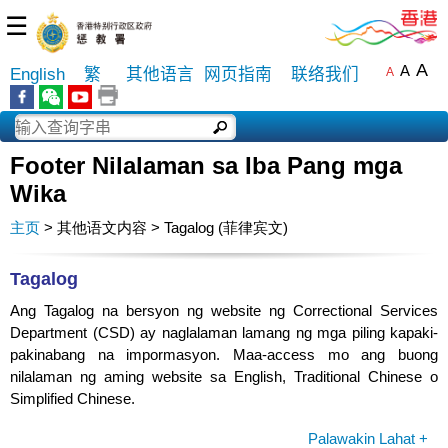
☰
A
A
English
繁
其他语言
网页指南
联络我们
A
Footer Nilalaman sa Iba Pang mga
Wika
主页
> 其他语文内容 > Tagalog (菲律宾文)
Tagalog
Ang Tagalog na bersyon ng website ng Correctional Services
Department (CSD) ay naglalaman lamang ng mga piling kapaki-
pakinabang na impormasyon. Maa-access mo ang buong
nilalaman ng aming website sa English, Traditional Chinese o
Simplified Chinese.
Palawakin Lahat +