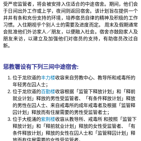
受严密监管者，将会被安排入住适合的中途宿舍。期间，他们会
于日间出外工作或上学，夜间则返回宿舍。该计划旨在提供一个
井井有条和充份支持的环境，培养宿员自律的精神及积极的工作
习惯。入住期视乎个别人士的需要及进度而定。 周末及假期通常
会批准他们外访家人／朋友，以便融入社会。宿舍亦鼓励家人及
朋友来访，以建立及加强他们对宿员的支持，有助宿员改过自
新。
惩教署设有下列三间中途宿舍:
位于龙欣道的
丰力楼
收容来自劳教中心、教导所和戒毒所的
年轻男在囚人士；
位于龙欣道的
百勤楼
收容根据「监管下释放计划」和「释前
就业计划」释放的男性受监管者、「有条件释放计划」释放
的男性在囚人士、来自戒毒所的成年戒毒者及根据「监管释
囚计划」释放而有住屋需要的男性受监管者士；
位于大榄涌的
紫荆楼
收容从教导所、戒毒所 和按照「监管下
释放计划」和「释前就业计划」释放的女性受监管者、「有
条件释放计划」释放的女性在囚人士和「监管释囚计划」释
放而有住屋需要的女性受监管者。