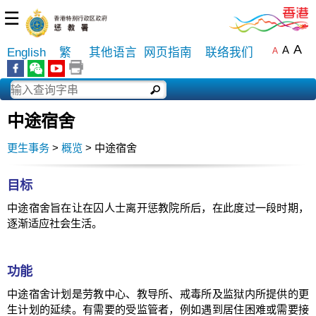
☰
A
A
English
繁
其他语言
网页指南
联络我们
A
中途宿舍
更生事务
>
概览
> 中途宿舍
目标
中途宿舍旨在让在囚人士离开惩教院所后，在此度过一段时期，
逐渐适应社会生活。
功能
中途宿舍计划是劳教中心、教导所、戒毒所及监狱内所提供的更
生计划的延续。有需要的受监管者，例如遇到居住困难或需要接