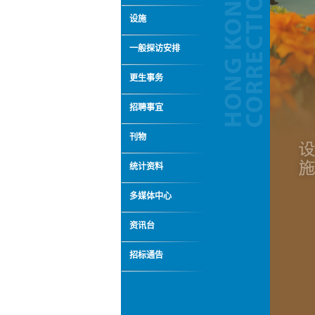
设施
一般探访安排
更生事务
招聘事宜
刊物
统计资料
多媒体中心
资讯台
招标通告