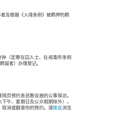
毒者及根据《入境条例》被羁押的羁
30分钟（定罪在囚人士、在戒毒所条例
羁留者）办理登记。
署网页预约各惩教设施的公事探访。
六下午、星期日及公众假期除外），
、取消或翻查你的预约。请
按此
浏览
）