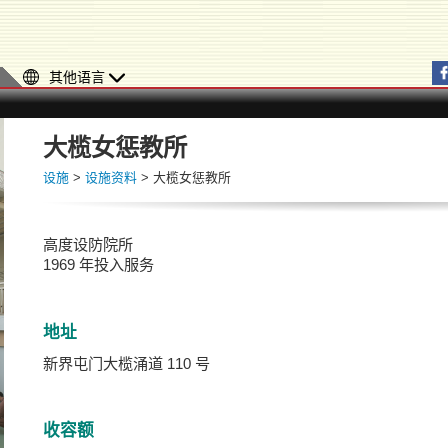
其他语言
大榄女惩教所
设施
>
设施资料
> 大榄女惩教所
高度设防院所
1969 年投入服务
地址
新界屯门大榄涌道 110 号
收容额