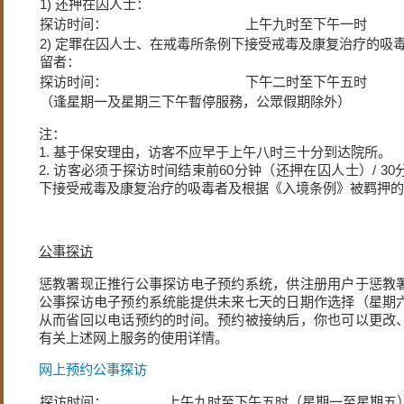
1) 还押在囚人士：
探访时间：
上午九时至下午一时
2) 定罪在囚人士、在戒毒所条例下接受戒毒及康复治疗的吸
留者：
探访时间：
下午二时至下午五时
（逢星期一及星期三下午暫停服務，公眾假期除外）
注：
1. 基于保安理由，访客不应早于上午八时三十分到达院所。
2. 访客必须于探访时间结束前60分钟（还押在囚人士）/ 
下接受戒毒及康复治疗的吸毒者及根据《入境条例》被羁押的
公事探访
惩教署现正推行公事探访电子预约系统，供注册用户于惩教
公事探访电子预约系统能提供未来七天的日期作选择（星期
从而省回以电话预约的时间。预约被接纳后，你也可以更改
有关上述网上服务的使用详情。
网上预约公事探访
探访时间：
上午九时至下午五时（星期一至星期五