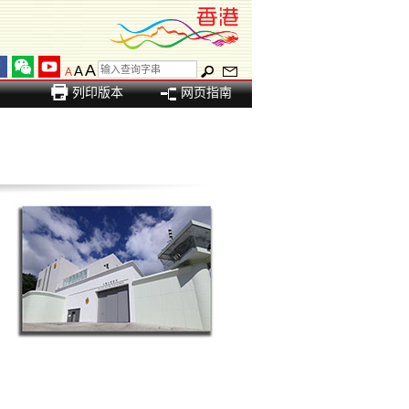
A
A
A
列印版本
网页指南