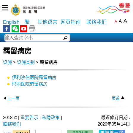
☰
A
A
English
繁
其他语言
网页指南
联络我们
A
羁留病房
设施
>
设施类别
> 羁留病房
伊利沙伯医院羁留病房
玛丽医院羁留病房
上一页
页首
2018 © |
重要告示
|
私隐政策
|
最近修订日期 :
联络我们
2020年05月14日