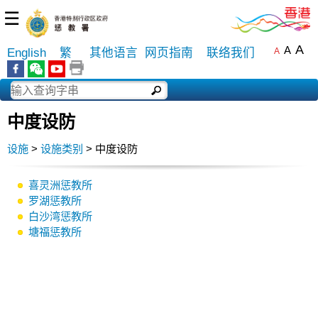
☰
A
A
English
繁
其他语言
网页指南
联络我们
A
中度设防
设施
>
设施类别
> 中度设防
喜灵洲惩教所
罗湖惩教所
白沙湾惩教所
塘福惩教所