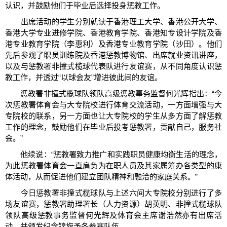
认识，并鼓励他们于毕业后选择投身惩教工作。
出席活动的学生分别就读于香港理工大学、香港公开大学、
香港大学专业进修学院、香港教育学院、香港知专设计学院及香
港专业教育学院（李惠利）及香港专业教育学院（沙田）。他们
先后参观了职员训练院及香港惩教博物馆、出席就业资讯讲座，
以及与惩教署非撞式榄球代表队进行友谊赛，从不同角度认识惩
教工作，并透过“以球会友”增进彼此间的友谊。
惩教署非撞式榄球队领队高级惩教事务监督何光辉指出：“今
次惩教署体育会与大专院校进行体育交流活动，一方面增强与大
专院校的联系，另一方面也让大专院校的学生从多方面了解惩教
工作的理念，鼓励他们在毕业后投考惩教署，贡献自己，服务社
会。”
他续说：“惩教署致力推广和实践职员健康均衡生活的理念，
为此惩教署体育会一直肩负为在职人员及其家属筹办各类型的康
体活动，从而促进他们建立团队精神和融洽的家庭关系。”
今日惩教署非撞式榄球队与上述六间大专院校分别进行了多
场友谊赛，惩教署助理署长（人力资源）胡英明、非撞式榄球队
领队高级惩教事务监督何光辉及体育会主席谢浩然亦有出席活
动，并颁发纪念锦旗予各参赛队伍。