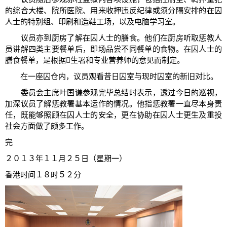
的综合大楼、院所医院、用来收押违反纪律或须分隔安排的在囚
人士的特别组、印刷和造鞋工场，以及电脑学习室。
议员亦到厨房了解在囚人士的膳食。他们在厨房听取惩教人
员讲解四类主要餐单后，即场品尝不同餐单的食物。在囚人士的
膳食餐单，是根据生署和专业营养师的意见而制定。
在一座囚仓内，议员观看昔日囚室与现时囚室的新旧对比。
委员会主席叶国谦参观完毕总结时表示，透过今日的巡视，
加深议员了解惩教署基本运作的情况。他指惩教署一直尽本身责
任，既能够照顾在囚人士的安全，更在协助在囚人士更生及重投
社会方面做了颇多工作。
完
２０１３年１１月２５日（星期一）
香港时间１８时５２分