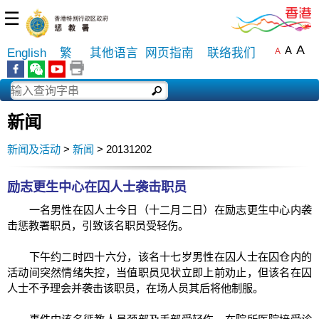
☰
A
A
English
繁
其他语言
网页指南
联络我们
A
新闻
新闻及活动
>
新闻
> 20131202
励志更生中心在囚人士袭击职员
一名男性在囚人士今日（十二月二日）在励志更生中心内袭
击惩教署职员，引致该名职员受轻伤。
下午约二时四十六分，该名十七岁男性在囚人士在囚仓内的
活动间突然情绪失控，当值职员见状立即上前劝止，但该名在囚
人士不予理会并袭击该职员，在场人员其后将他制服。