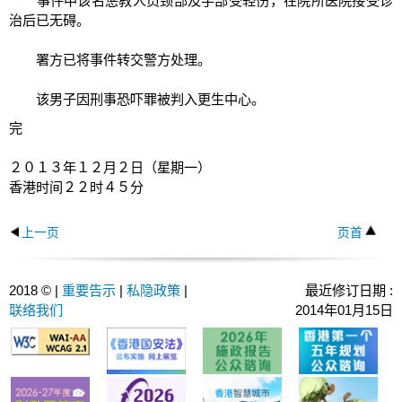
事件中该名惩教人员颈部及手部受轻伤，在院所医院接受诊
治后已无碍。
署方已将事件转交警方处理。
该男子因刑事恐吓罪被判入更生中心。
完
２０１３年１２月２日（星期一）
香港时间２２时４５分
上一页
页首
2018 © |
重要告示
|
私隐政策
|
最近修订日期 :
联络我们
2014年01月15日