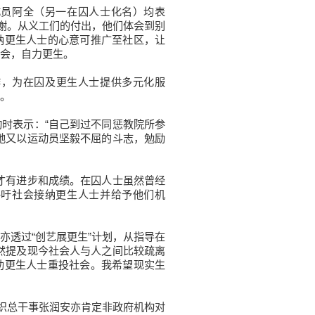
员阿全（另一在囚人士化名）均表
谢。从义工们的付出，他们体会到别
纳更生人士的心意可推广至社区，让
会，自力更生。
，为在囚及更生人士提供多元化服
。
时表示：“自己到过不同惩教院所参
她又以运动员坚毅不屈的斗志，勉励
才有进步和成绩。在囚人士虽然曾经
呼吁社会接纳更生人士并给予他们机
透过“创艺展更生”计划，从指导在
然提及现今社会人与人之间比较疏离
助更生人士重投社会。我希望现实生
织总干事张润安亦肯定非政府机构对