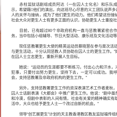
赤柱监狱话剧组成员阿达（一在囚人士化名）和乐队成
示，希望藉他们的演出，向这班尽心尽意的义工团队说声多
人的关怀与接纳，成为了他们更生的动力。他们希望这份接
社会大众对更生人士有更多正面的认识，协助更生人士重投社
目前，已有超过80个非政府机构一直与惩教署紧密合作
务，当中包括小组辅导、节日大型活动、康乐班及文化活动等
现任惩教署更生大使的精英运动员蔡晓慧在参与是次活动
与更生活动，十分认同惩教人员协助在囚人士的更生工作。”
在囚人士立志更生，重新开展人生目标。
她说：“运动员的生涯都要不断练习，付出心力和汗水，
犯事，只要付出努力更生，坚持下去，一定可以成功。我
会，支持惩教署及非政府机构的更生工作。”
另外，支持惩教署更生工作的资深表演艺术工作者麦秋，亦
囚人士话剧表演《大都会》中推广更生工作。他说：“剧中虽
和冷漠，但剧中表彰的人间有情，社会有关爱的精神确实有
活中，大众也给予更生人士一个改过自新的机会。”
领导“创艺展更生”计划的天主教香港教区教友监狱福传组