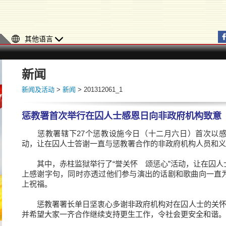
其他语言
新闻
新闻及活动
>
新闻
> 201312061_1
惩教署首次举行在囚人士感恩日向非政府机构致意
惩教署辖下27个惩教设施今日（十二月六日）首次以感
动，让在囚人士答谢一直与惩教署合作的非政府机构人员和义
其中，赤柱监狱举行了“誉关怀 颂惩心”活动，让在囚人
上感谢字句，同时亦透过他们参与演出的话剧和歌曲向一直
上祝福。
惩教署署长单日坚衷心多谢非政府机构对在囚人士的关怀
并希望大家一齐合作继续支持更生工作，令社会更安全和谐。