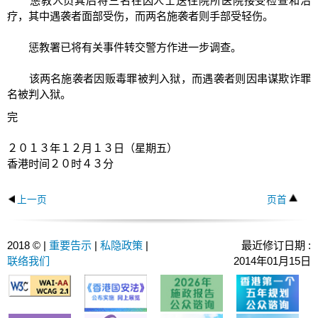
惩教人员其后将三名在囚人士送往院所医院接受检查和治
疗，其中遇袭者面部受伤，而两名施袭者则手部受轻伤。
惩教署已将有关事件转交警方作进一步调查。
该两名施袭者因贩毒罪被判入狱，而遇袭者则因串谋欺诈罪
名被判入狱。
完
２０１３年１２月１３日（星期五）
香港时间２０时４３分
上一页
页首
2018 © |
重要告示
|
私隐政策
|
最近修订日期 :
联络我们
2014年01月15日