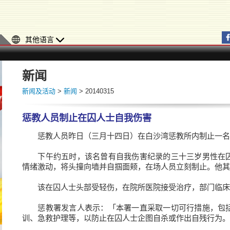
其他语言
新闻
新闻及活动
>
新闻
> 20140315
惩教人员制止在囚人士自我伤害
惩教人员昨日（三月十四日）在白沙湾惩教所内制止一名
下午约五时，该名曾有自我伤害纪录的三十三岁男性在囚
情绪激动，将头撞向墙并自掴面颊，在场人员立刻制止。他其
该在囚人士头部受轻伤，在院所医院接受治疗，部门临床
惩教署发言人表示：「本署一直采取一切可行措施，包括
训、急救护理等，以防止在囚人士企图自杀或作出自残行为。