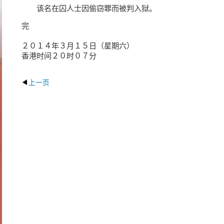
该名在囚人士因偷窃罪而被判入狱。
完
２０１４年３月１５日（星期六）
香港时间２０时０７分
上一页