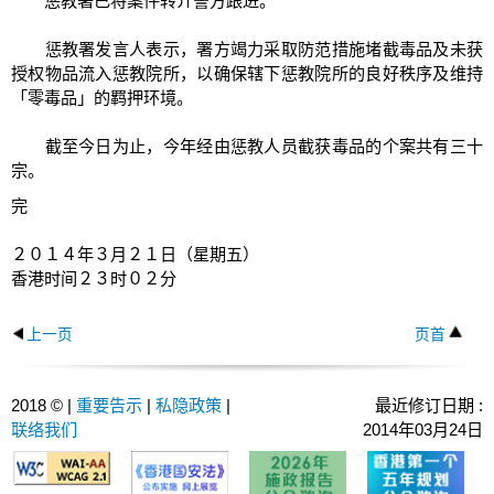
惩教署已将案件转介警方跟进。
惩教署发言人表示，署方竭力采取防范措施堵截毒品及未获
授权物品流入惩教院所，以确保辖下惩教院所的良好秩序及维持
「零毒品」的羁押环境。
截至今日为止，今年经由惩教人员截获毒品的个案共有三十
宗。
完
２０１４年３月２１日（星期五）
香港时间２３时０２分
上一页
页首
2018 © |
重要告示
|
私隐政策
|
最近修订日期 :
联络我们
2014年03月24日