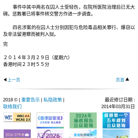
事件中其中两名在囚人士受轻伤，在院所医院治理后已无大
碍。惩教署已将事件转交警方作进一步调查。
四名涉案的在囚人士分别因犯与危险毒品相关罪行、爆窃以
及非法留港罪而被判入狱。
完
２０１４年３月２９日（星期六）
香港时间２３时５５分
上一页
页首
2018 © |
重要告示
|
私隐政策
|
最近修订日期 :
联络我们
2014年03月31日