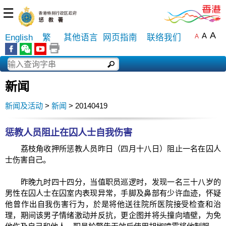
☰
A
A
English
繁
其他语言
网页指南
联络我们
A
新闻
新闻及活动
>
新闻
> 20140419
惩教人员阻止在囚人士自我伤害
荔枝角收押所惩教人员昨日（四月十八日）阻止一名在囚人
士伤害自己。
昨晚九时四十四分，当值职员巡逻时，发现一名三十八岁的
男性在囚人士在囚室内表现异常，手脚及鼻部有少许血迹，怀疑
他曾作出自我伤害行为，於是将他送往院所医院接受检查和治
理，期间该男子情绪激动并反抗，更企图并将头撞向墙壁，为免