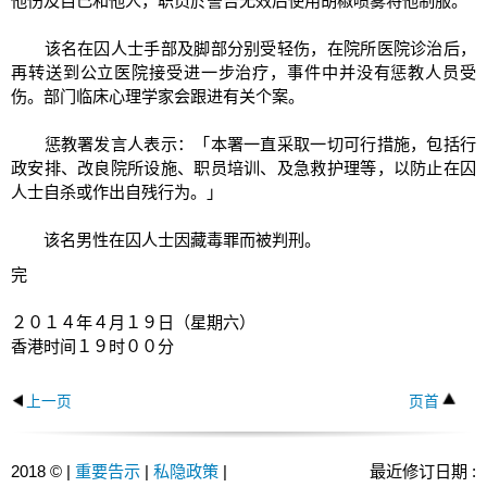
他伤及自己和他人，职员於警告无效后使用胡椒喷雾将他制服。
该名在囚人士手部及脚部分别受轻伤，在院所医院诊治后，
再转送到公立医院接受进一步治疗，事件中并没有惩教人员受
伤。部门临床心理学家会跟进有关个案。
惩教署发言人表示：「本署一直采取一切可行措施，包括行
政安排、改良院所设施、职员培训、及急救护理等，以防止在囚
人士自杀或作出自残行为。」
该名男性在囚人士因藏毒罪而被判刑。
完
２０１４年４月１９日（星期六）
香港时间１９时００分
上一页
页首
2018 © |
重要告示
|
私隐政策
|
最近修订日期 :