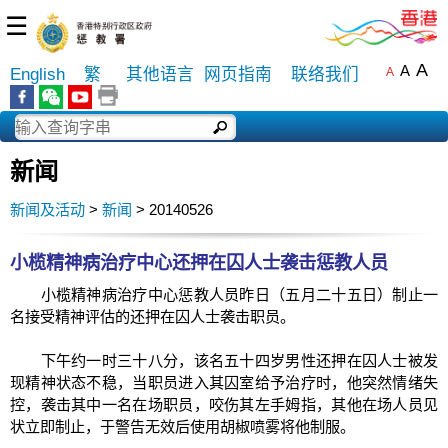
☰
A
A
English
繁
其他语言
网页指南
联络我们
A
新闻
新闻及活动
>
新闻
> 20140526
小榄精神病治疗中心还押在囚人士袭击惩教人员
小榄精神病治疗中心惩教人员昨日（五月二十五日）制止一
名接受精神评估的还押在囚人士袭击职员。
下午约一时三十八分，该名五十四岁男性还押在囚人士被发
现精神状态不稳，当职员进入其囚室给予治疗时，他突然情绪失
控，袭击其中一名在场职员，咬伤其左手姆指，其他在场人员见
状立即制止，于警告无效后使用胡椒喷雾将他制服。