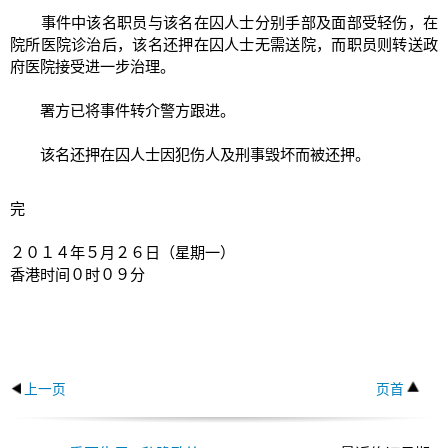
事件中该名职员与该名在囚人士分别手部及面部受轻伤，在
院所医院诊治后，该名还押在囚人士无需送院，而职员则转送政
府医院接受进一步治理。
署方已将事件转介警方跟进。
该名还押在囚人士因犯伤人及刑事毁坏而被还押。
完
２０１４年５月２６日（星期一）
香港时间０时０９分
上一页
页首