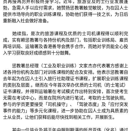
员再接再厉并积极终身学习。近年，旅游业及的士行业发展蓬
勃，急需人手以应付需求，她赞扬惩教署触觉敏锐，为在囚人士
提供市场导向的职业训练课程，协助他们获得一技之长，为日后
重新融入社会做好准备。
她续指，是次的旅游课程及优质的士司机课程得以顺利完
成，实有赖惩教署与各持份机构及部门，包括职业训练局、雇员
再培训局、运输署及香港善导会携手合作，而她对学员能全心投
入学习获取良好成绩感到十分鼓舞。
惩教署总经理（工业及职业训练）文家杰亦代表署方感谢上
述各持份机构及部门对训练课程的配合及安排。他表示惩教署自
去年起为在囚人士引入旅行社助理证书课程，扩展职业训练课程
的类别及层面 。继而在今年首次举办优质的士司机（的士笔试）
证书课程，并得到运输署在考试模式作出特别安排，首次使考生
无需在考试中心，而是在院所内进行笔试，考取的士驾驶执照。
参与的学员更要接受「司机操守」、「驾驶态度」及「应付突发
事件的能力」等多元化课程，进一步协助在囚人士成为具质素的
士从业员，让他们获释后能尽快找到相关工作，开展新生。
其中一位毕业及将于年中服刑期满的所员亚伟（化名）通过