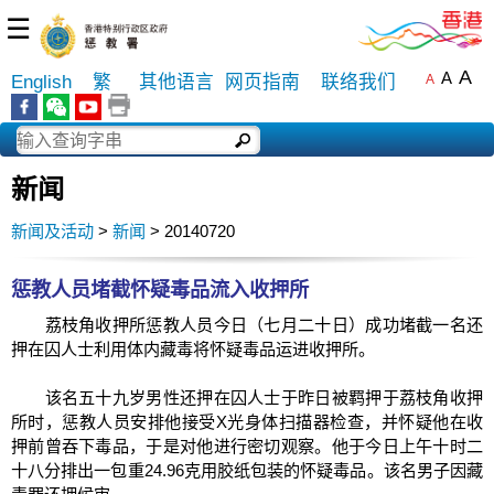
☰
A
A
English
繁
其他语言
网页指南
联络我们
A
新闻
新闻及活动
>
新闻
> 20140720
惩教人员堵截怀疑毒品流入收押所
荔枝角收押所惩教人员今日（七月二十日）成功堵截一名还
押在囚人士利用体内藏毒将怀疑毒品运进收押所。
该名五十九岁男性还押在囚人士于昨日被羁押于荔枝角收押
所时，惩教人员安排他接受X光身体扫描器检查，并怀疑他在收
押前曾吞下毒品，于是对他进行密切观察。他于今日上午十时二
十八分排出一包重24.96克用胶纸包装的怀疑毒品。该名男子因藏