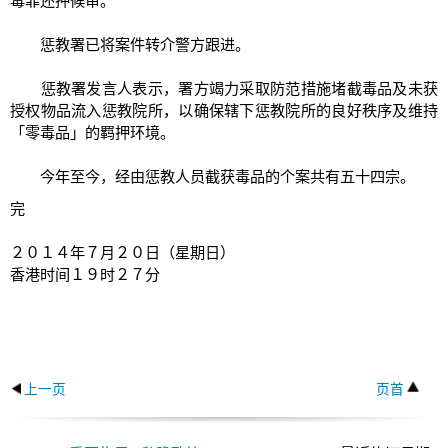
毒罪还押候审。
惩教署已将案件转介警方跟进。
惩教署发言人表示，署方竭力采取防范措施堵截毒品及未获
授权物品流入惩教院所，以确保辖下惩教院所的良好秩序及维持
「零毒品」的羁押环境。
今年至今，经由惩教人员截获毒品的个案共有五十四宗。
完
２０１４年７月２０日（星期日）
香港时间１９时２７分
上一页
页首