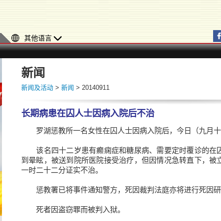
其他语言
新闻
新闻及活动
>
新闻
> 20140911
长期病患在囚人士因病入院后不治
罗湖惩教所一名女性在囚人士因病入院后，今日（九月十
该名四十二岁患有癫痫症和糖尿病、需要定时覆诊的在囚
到晕眩，被送到院所医院接受治疗，但因情况急转直下，被
一时二十二分证实不治。
惩教署已将事件通知警方，死因裁判法庭亦将进行死因研
死者因盗窃罪而被判入狱。