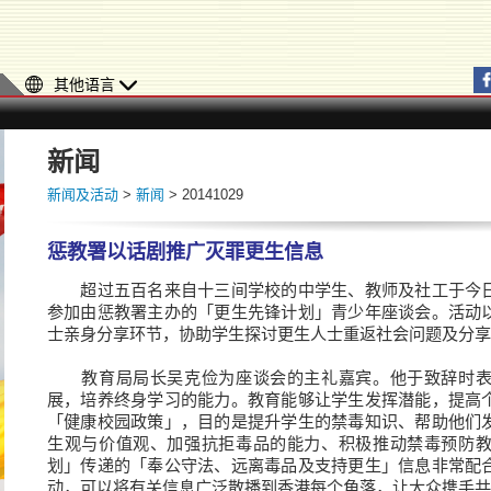
其他语言
新闻
新闻及活动
>
新闻
> 20141029
惩教署以话剧推广灭罪更生信息
超过五百名来自十三间学校的中学生、教师及社工于今日
参加由惩教署主办的「更生先锋计划」青少年座谈会。活动
士亲身分享环节，协助学生探讨更生人士重返社会问题及分享
教育局局长吴克俭为座谈会的主礼嘉宾。他于致辞时表
展，培养终身学习的能力。教育能够让学生发挥潜能，提高
「健康校园政策」，目的是提升学生的禁毒知识、帮助他们
生观与价值观、加强抗拒毒品的能力、积极推动禁毒预防
划」传递的「奉公守法、远离毒品及支持更生」信息非常配
动，可以将有关信息广泛散播到香港每个角落，让大众携手共