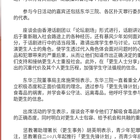
参与今日活动的嘉宾还包括东华三院、各区扑灭罪行委员
的代表。
座谈会由香港话剧团以「论坛剧场」形式进行，话剧讲述
后于重新融入社会路途上的各种经历，还有暴风少年如何面
分，于话剧进行中的适当段落，邀请出席学生参与讨论，以
演更生人士的角色，使学生透过代入角色体会面对问题时的
品和犯罪带来的严重后果，从而让他们知道作出正确决定的
们支持和接纳更生人士重投社会。此外，在「更生人士分享
出的沉重代价及其个人更生历程，加强学生守法循规的信念。
东华三院董事局主席施荣恒表示，东华三院一直着重全人
立积极态度和正面价值观的理念。透过参与「更生先锋计划
食毒品的祸害，并学会奉公守法、远离毒品。他呼吁学生参
助更生的信息。
出席活动的学生表示，座谈会不单令他们了解吸食毒品的
的正确态度，同时明白对更生人士包容、给予机会和共融的重
惩教署助理署长（更生事务）胡英明表示，青少年犯罪
注，惩教署自二○○八年起推行「更生先锋计划」，而青少年