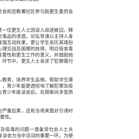
会和惩教署社区参与助更生委员会
一位更生人士因误入歧途被囚，释
对毒品的诱惑。论坛导演以主持人身
增强互动效果，更让学生亲历其境扮
心理交战及困难的抉择，明白吸食毒
重要性和更生工作的意义，并鼓励他
」环节中，更生人士亲述了犯罪需付
教育，培养学生品格，帮助学生建
」，青少年能更透彻地了解犯罪及吸
与青少年座谈会后，在朋辈间多宣扬
严重后果，还有当将来面对引诱时
要性。
及吸毒的问题一直备受社会人士关
座谈会为当中活动的重要一环。为使