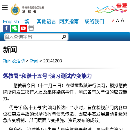
☰
A
A
English
繁
其他语言
网页指南
联络我们
A
新闻
新闻及活动
>
新闻
> 20141203
惩教署“和谐十五号”演习测试应变能力
惩教署今日（十二月三日）在壁屋监狱进行演习，模拟惩教
院所内发生挟持人质及集体染病事件，测试各有关单位的应变能
力。
代号“和谐十五号”的演习长达四个小时，旨在检视部门内各单
位在突发事故的现场指挥与信息传递、因应事态发展启动各级紧
急应变机制、部门层面应变措施、资讯发布的成效。
警务处、消防处及生署人员应惩教署邀请，参与此次演习。