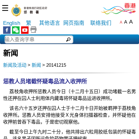
☰
A
A
English
繁
其他语言
网页指南
联络我们
A
新闻
新闻及活动
>
新闻
> 20141215
惩教人员堵截怀疑毒品流入收押所
荔枝角收押所惩教人员今日（十二月十五日）成功堵截一名男
性还押在囚人士利用体内藏毒将怀疑毒品运进收押所。
该名六十五岁还押在囚人士于十二月十日开始被羁押于荔枝角
收押所。惩教人员安排他接受Ｘ光身体扫描器检查，并怀疑他在
收押前曾吞下毒品，于是密切观察他。
截至今日上午九时二十分，他共排出六粒用胶纸包装的怀疑毒
品。该名男子因贩运危险药物罪还押候审。