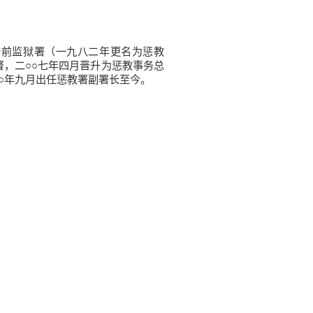
前监狱署（一九八二年更名为惩教
督，二○○七年四月晋升为惩教事务总
○年九月出任惩教署副署长至今。