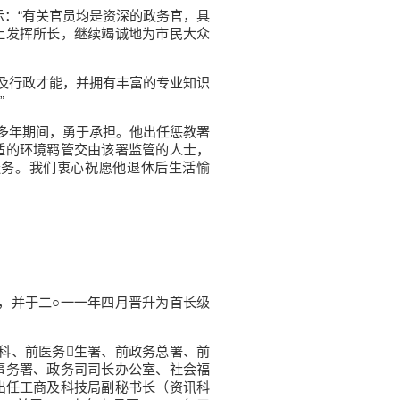
：“有关官员均是资深的政务官，具
上发挥所长，继续竭诚地为市民大众
及行政才能，并拥有丰富的专业知识
”
多年期间，勇于承担。他出任惩教署
适的环境羁管交由该署监管的人士，
服务。我们衷心祝愿他退休后生活愉
，并于二○一一年四月晋升为首长级
科、前医务生署、前政务总署、前
事务署、政务司司长办公室、社会福
月出任工商及科技局副秘书长（资讯科