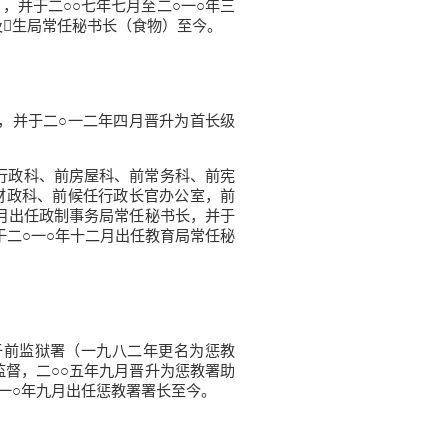
，并于二○○七年七月至二○一○年三
及生局常任秘书长（食物）至今。
，并于二○一二年四月晋升为首长级
行政科、前房屋科、前常务科、前宪
财政科、前候任行政长官办公室，前
六月出任政制事务局常任秘书长，并于
于二○一○年十二月出任教育局常任秘
前监狱署（一九八二年更名为惩教
监督，二○○五年九月晋升为惩教署助
一○年九月出任惩教署署长至今。