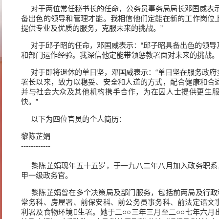
对于两位常任秘书长的任命，公务员事务局局长邓国威表示
备出色的领导和管理才能。我相信他们定能在新的工作岗位
提供专业及优质的服务，克服未来的挑战。”
对于邱子昭的任命，邓国威表示：“邱子昭具备出色的领导
和部门运作经验。我深信他定能带领惩教署面对未来的挑战。
对于即将退休的单日坚，邓国威表示：“单日坚在服务政府
署长以来，致力以稳妥、安全和人道的方式，配合健康和合
并与社会大众及其他机构携手合作，为在囚人士提供更生
快。”
以下为四位官员的个人简历：
黎陈芷娟
------------
黎陈芷娟现年五十五岁，于一九八二年八月加入政务职系
甲一级政务官。
黎陈芷娟曾在多个决策局及部门服务，包括前两局及行政
常务科、房屋署、前保安科、前公务员事务科、前法定语文
利署及食物环境生署。她于二○○三年三月至二○○七年六