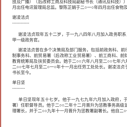
技及广播）（后改称工商及科技局副秘书长（通讯及科技））
月出任电讯管理局总监。黎陈芷娟于二○一○年四月出任食物
谢凌洁贞
------------
谢凌洁贞现年五十二岁，于一九八四年八月加入政务职系
甲一级政务官。
谢凌洁贞曾在多个决策局及部门服务，包括前政务科、前
制事务科、前贸易署（后改称工业贸易署）、前工商科、前
教育统筹局及扶贫委员会。她于二○○六年八月至二○○七年
二○○七年七月至二○一○年十一月出任劳工处处长。谢凌洁贞
书长至今。
单日坚
---------
单日坚现年五十七岁。他于一九七九年六月加入政府，于
署）任职督导员。他于二○○二年十二月晋升为惩教事务高级
理署长，并于二○○九年十一月晋升为惩教署副署长。他自二○