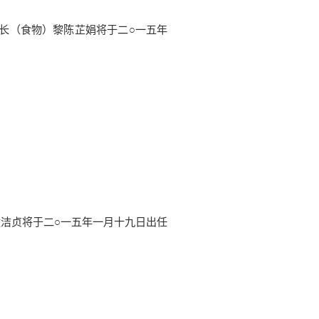
长（食物）黎陈芷娟将于二○一五年
洁贞将于二○一五年一月十九日出任