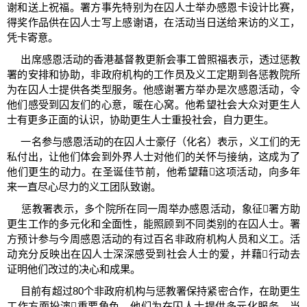
谢和送上祝福。署方事先特别为在囚人士举办感恩卡设计比赛，
得奖作品供在囚人士写上感谢语，在活动当日送给来访的义工，
凭卡寄意。
出席感恩活动的香港基督教更新会事工曾照福表示，透过惩教
署的安排和协助，非政府机构的工作员及义工定期到各惩教院所
为在囚人士提供各类型服务。他感谢署方举办是次感恩活动，令
他们感受到囚友们的心意，暖在心窝。他希望社会大众对更生人
士有更多正面的认识，协助更生人士重投社会，自力更生。
一名参与感恩活动的在囚人士豪仔（化名）表示，义工们的无
私付出，让他们体会到外界人士对他们的关怀与接纳，这成为了
他们更生的动力。在圣诞佳节前，他希望藉这项活动，向多年
来一直尽心尽力的义工团队致谢。
惩教署表示，多个院所在同一周举办感恩活动，象征署方助
更生工作的多元化和全面性，能照顾到不同类别的在囚人士。署
方预计参与今周感恩活动的有过百名非政府机构人员和义工。活
动充分反映出在囚人士深深感受到社会人士的爱，并藉行动去
证明他们改过的决心和成果。
目前有超过80个非政府机构与惩教署保持紧密合作，在助更生
工作方面扮演重要角色。他们为在囚人士提供多元化服务，当