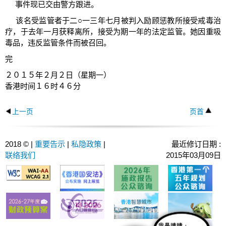
事件现已交由警方跟进。
该名受监管者于二○一三年七月被判入励顾惩教所接受戒毒治
疗，于去年一月获释离所，接受为期一年的法定监管。她因重吸
毒品，违反监管条件而被召回。
完
２０１５年２月２日（星期一）
香港时间１６时４６分
上一页
页首
2018 © |
重要告示
|
私隐政策
|
最近修订日期 :
联络我们
2015年03月09日