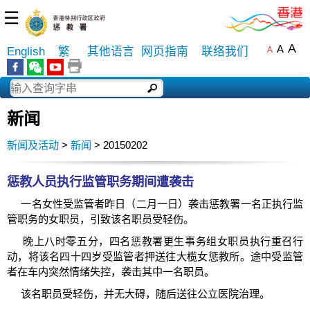
☰
A
A
English
繁
其他语言
网页指南
联络我们
A
新闻
新闻及活动
>
新闻
> 20150202
惩教人员执行监管职务期间遭袭击
一名女性受监管者昨日（二月一日）袭击惩教署一名正执行监
管职务的女职员，引致该名职员受轻伤。
晚上八时零五分，四名惩教署更生事务组女职员执行重召行
动，将该名四十四岁受监管者押送往大榄女惩教所。途中受监管
者在车内突然情绪失控，袭击其中一名职员。
该名职员受轻伤，并无大碍，随后送往公立医院治理。