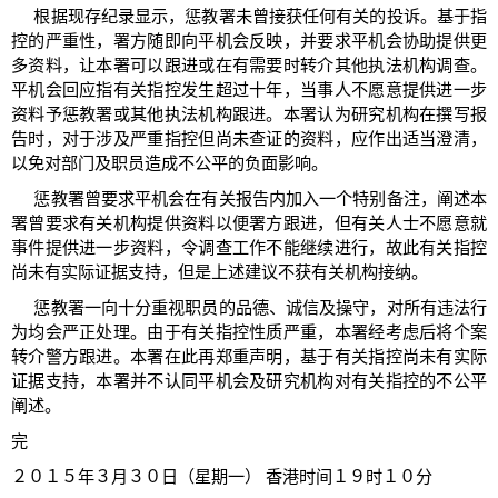
根据现存纪录显示，惩教署未曾接获任何有关的投诉。基于指
控的严重性，署方随即向平机会反映，并要求平机会协助提供更
多资料，让本署可以跟进或在有需要时转介其他执法机构调查。
平机会回应指有关指控发生超过十年，当事人不愿意提供进一步
资料予惩教署或其他执法机构跟进。本署认为研究机构在撰写报
告时，对于涉及严重指控但尚未查证的资料，应作出适当澄清，
以免对部门及职员造成不公平的负面影响。
惩教署曾要求平机会在有关报告内加入一个特别备注，阐述本
署曾要求有关机构提供资料以便署方跟进，但有关人士不愿意就
事件提供进一步资料，令调查工作不能继续进行，故此有关指控
尚未有实际证据支持，但是上述建议不获有关机构接纳。
惩教署一向十分重视职员的品德、诚信及操守，对所有违法行
为均会严正处理。由于有关指控性质严重，本署经考虑后将个案
转介警方跟进。本署在此再郑重声明，基于有关指控尚未有实际
证据支持，本署并不认同平机会及研究机构对有关指控的不公平
阐述。
完
２０１５年３月３０日（星期一） 香港时间１９时１０分