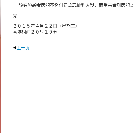
该名施袭者因犯不缴付罚款罪被判入狱，而受害者则因犯以
完
２０１５年４月２２日（星期三）
香港时间２０时１９分
上一页