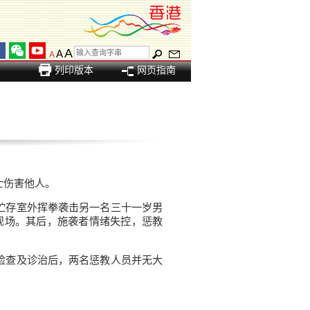
A
A
A
列印版本
网页指南
士伤害他人。
贮存室外挥拳袭击另一名三十一岁男
现场。其后，施袭者情绪失控，惩教
检查及诊治后，两名惩教人员并无大