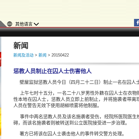
其他语言
新闻
新闻及活动
>
新闻
> 20150422
惩教人员制止在囚人士伤害他人
壁屋监狱惩教人员今日（四月二十二日）制止一名在囚人
上午七时十五分，一名二十八岁男性外籍在囚人士在衣物
性本地在囚人士，惩教人员立即上前制止，并将施袭者带离
人员在警告无效下使用胡椒喷雾将他制服。
事件中两名惩教人员及该名施袭者受伤，经院所医院医生
碍，而该名施袭者则被转送到公立医院接受进一步治理。
署方已将该在囚人士袭击他人的事件转交警方处理。