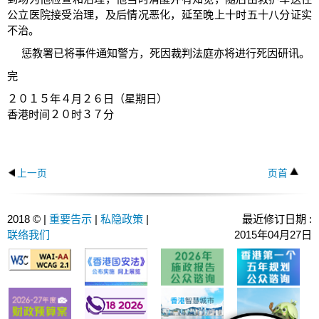
公立医院接受治理，及后情况恶化，延至晚上十时五十八分证实
不治。
惩教署已将事件通知警方，死因裁判法庭亦将进行死因研讯。
完
２０１５年４月２６日（星期日）
香港时间２０时３７分
上一页
页首
2018 © |
重要告示
|
私隐政策
|
最近修订日期 :
联络我们
2015年04月27日