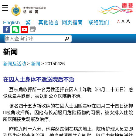
☰
A
A
English
繁
其他语言
网页指南
联络我们
A
新闻
新闻及活动
>
新闻
> 20150426
在囚人士身体不适送院后不治
荔枝角收押所一名男性还押在囚人士昨晚（四月二十五日）感
觉眩晕并跌倒，被送到公立医院后不治。
该名四十五岁新收纳的在囚人士因贩毒罪在四月二十四日还押
枝角收押所。因他有长期服用危险药物的习惯，被安排入住院
所医院接受观察及治疗。
昨晚九时十六分，他突然跌倒在病房地上，院所护理人员立即
到场为他检查和治理，他当时清醒并有知觉，随后由救护车送往