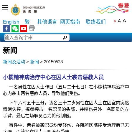
☰
A
A
English
繁
其他语言
网页指南
联络我们
A
新闻
新闻及活动
>
新闻
> 20150528
小榄精神病治疗中心在囚人士袭击惩教人员
一名男性在囚人士昨日（五月二十七日）在小榄精神病治疗中
心内袭击两名惩教人员，导致他们受伤。
下午六时五十三分，该名三十二岁男性在囚人士在囚室内突然
情绪失控，挥拳袭击一名职员的头部，并咬伤另外一名职员的左
手臂，最后在场职员合力将他制服。
事件中，两名被袭职员均受轻伤，在院所医院接受治理后已无
大碍，而该名在囚人士则没有受伤。