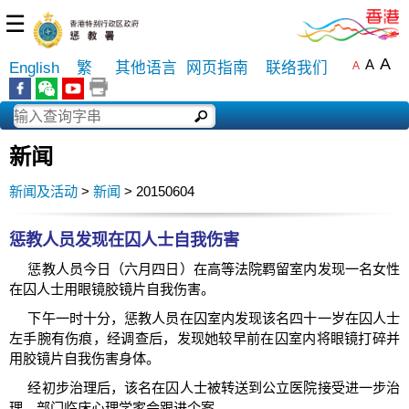
☰
A
A
English
繁
其他语言
网页指南
联络我们
A
新闻
新闻及活动
>
新闻
> 20150604
惩教人员发现在囚人士自我伤害
惩教人员今日（六月四日）在高等法院羁留室内发现一名女性
在囚人士用眼镜胶镜片自我伤害。
下午一时十分，惩教人员在囚室内发现该名四十一岁在囚人士
左手腕有伤痕，经调查后，发现她较早前在囚室内将眼镜打碎并
用胶镜片自我伤害身体。
经初步治理后，该名在囚人士被转送到公立医院接受进一步治
理。部门临床心理学家会跟进个案。