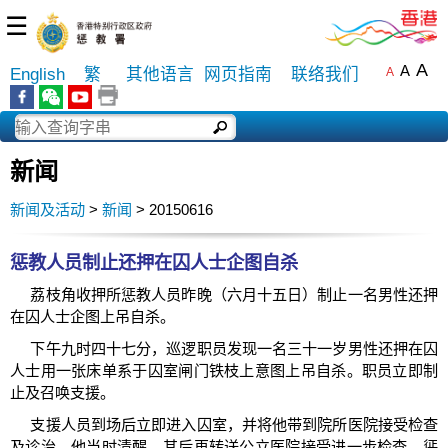
☰
A
A
English
繁
其他语言
网页指南
联络我们
A
新闻
新闻及活动
>
新闻
> 20150616
惩教人员制止还押在囚人士企图自杀
荔枝角收押所惩教人员昨晚（六月十五日）制止一名男性还押
在囚人士企图上吊自杀。
下午九时四十七分，巡逻职员发现一名三十一岁男性还押在囚
人士用一张床单系于囚室闸门铁枝上意图上吊自杀。职员立即制
止及召唤支援。
支援人员到场后立即进入囚室，并将他带到院所医院接受检查
及诊治，他当时清醒，其后再转送公立医院接受进一步检查。惩