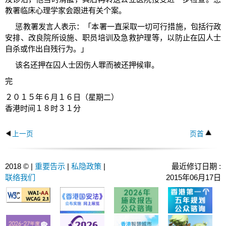
教署临床心理学家会跟进有关个案。
惩教署发言人表示：「本署一直采取一切可行措施，包括行政
安排、改良院所设施、职员培训及急救护理等，以防止在囚人士
自杀或作出自残行为。」
该名还押在囚人士因伤人罪而被还押候审。
完
２０１５年６月１６日（星期二）
香港时间１８时３１分
上一页
页首
2018 © |
重要告示
|
私隐政策
|
最近修订日期 :
联络我们
2015年06月17日