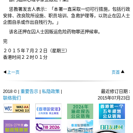
惩教署发言人表示：「本署一直采取一切可行措施，包括行政
安排、改良院所设施、职员培训、急救护理等，以防止在囚人士
企图自杀或作出自残行为。」
该名还押在囚人士因贩运危险药物罪还押候审。
完
２０１５年７月２２日（星期三）
香港时间２２时０１分
上一页
页首
2018 © |
重要告示
|
私隐政策
|
最近修订日期 :
联络我们
2015年07月23日