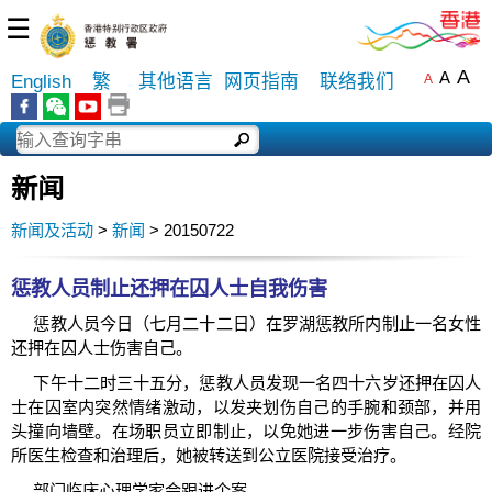
☰
A
A
English
繁
其他语言
网页指南
联络我们
A
新闻
新闻及活动
>
新闻
> 20150722
惩教人员制止还押在囚人士自我伤害
惩教人员今日（七月二十二日）在罗湖惩教所内制止一名女性
还押在囚人士伤害自己。
下午十二时三十五分，惩教人员发现一名四十六岁还押在囚人
士在囚室内突然情绪激动，以发夹划伤自己的手腕和颈部，并用
头撞向墙壁。在场职员立即制止，以免她进一步伤害自己。经院
所医生检查和治理后，她被转送到公立医院接受治疗。
部门临床心理学家会跟进个案。