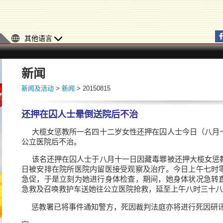
其他语言
新闻
新闻及活动
>
新闻
> 20150815
还押在囚人士晕倒送院后不治
大榄女惩教所一名四十二岁女性还押在囚人士今日（八月
公立医院后不治。
该名还押在囚人士于八月十一日因藏毒罪被还押大榄女惩
日被安排在院所医院内留医接受观察及治疗。今日上午七时
急促，于是立刻为她进行身体检查，期间，她身体状况急转
急救及召唤救护车送她往公立医院抢救，延至上午八时三十八
惩教署已将事件通知警方，死因裁判法庭亦将进行死因研