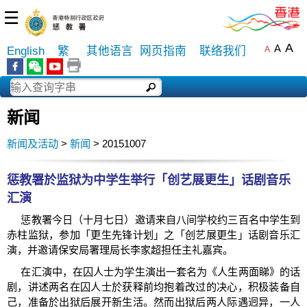
☰
A
A
English
繁
其他语言
网页指南
联络我们
A
新闻
新闻及活动
>
新闻
> 20151007
惩教署於监狱为中学生举行「创艺展更生」话剧音乐
汇演
惩教署今日（十月七日）邀请来自八间学校约三百名中学生到
赤柱监狱，参加「更生先锋计划」之「创艺展更生」话剧音乐汇
演，并邀请保安局署理局长李家超担任主礼嘉宾。
在汇演中，在囚人士为学生演出一套名为《人生两面睇》的话
剧，讲述两名在囚人士於获释前均抱着改过的决心，积极装备自
己，准备於出狱后展开新生活。然而出狱后两人际遇迥异，一人