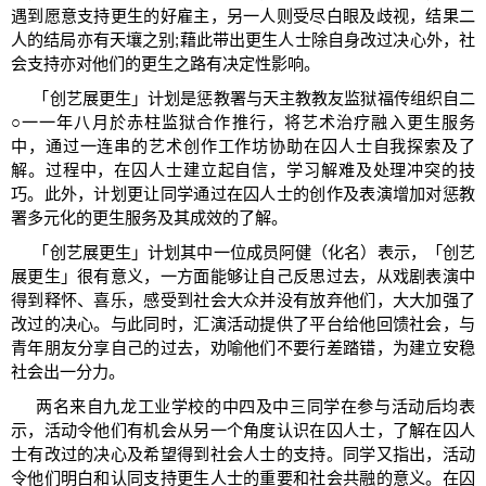
遇到愿意支持更生的好雇主，另一人则受尽白眼及歧视，结果二
人的结局亦有天壤之别;藉此带出更生人士除自身改过决心外，社
会支持亦对他们的更生之路有决定性影响。
「创艺展更生」计划是惩教署与天主教教友监狱福传组织自二
○一一年八月於赤柱监狱合作推行，将艺术治疗融入更生服务
中，通过一连串的艺术创作工作坊协助在囚人士自我探索及了
解。过程中，在囚人士建立起自信，学习解难及处理冲突的技
巧。此外，计划更让同学通过在囚人士的创作及表演增加对惩教
署多元化的更生服务及其成效的了解。
「创艺展更生」计划其中一位成员阿健（化名）表示，「创艺
展更生」很有意义，一方面能够让自己反思过去，从戏剧表演中
得到释怀、喜乐，感受到社会大众并没有放弃他们，大大加强了
改过的决心。与此同时，汇演活动提供了平台给他回馈社会，与
青年朋友分享自己的过去，劝喻他们不要行差踏错，为建立安稳
社会出一分力。
两名来自九龙工业学校的中四及中三同学在参与活动后均表
示，活动令他们有机会从另一个角度认识在囚人士，了解在囚人
士有改过的决心及希望得到社会人士的支持。同学又指出，活动
令他们明白和认同支持更生人士的重要和社会共融的意义。在囚