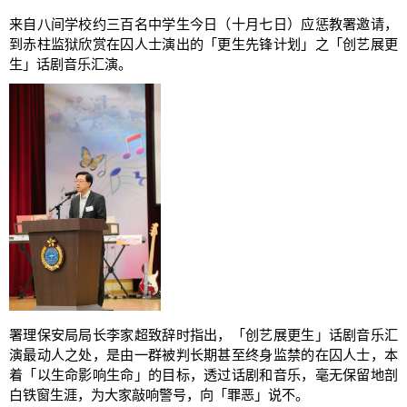
来自八间学校约三百名中学生今日（十月七日）应惩教署邀请，
到赤柱监狱欣赏在囚人士演出的「更生先锋计划」之「创艺展更
生」话剧音乐汇演。
署理保安局局长李家超致辞时指出，「创艺展更生」话剧音乐汇
演最动人之处，是由一群被判长期甚至终身监禁的在囚人士，本
着「以生命影响生命」的目标，透过话剧和音乐，毫无保留地剖
白铁窗生涯，为大家敲响警号，向「罪恶」说不。