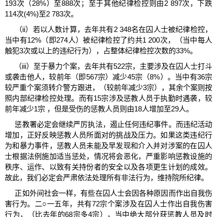
193次（28%）至888次；至于其他纪律检控则由2 897次，下跌
114次(4%)至2 783次。
（ii）若以人数计算，去年共有2 348名在囚人士被纪律检控，
当中有12%（即274人）被纪律检控了约共1 200次，（当中每人
触犯3次或以上的违纪行为），占整体纪律检控次数的33%。
（iii）至于暴力个案，去年共有522宗，主要涉及在囚人士打斗
或袭击他人，较前年（即567宗）减少45宗（8%）。当中有36宗
较严重个案须转介警方跟进，（较前年减少3宗），其余个案则按
照内部纪律检控处理。而有15宗涉及惩教人员于执勤时遇袭，较
前年减少1宗 ，但是受伤的惩教人员则由18人增加至29人。
惩教署必定会继续严厉执法，遏止任何违纪事件。而违纪活动
增加，正好反映惩教人员所面对的挑战及压力。如果这类违纪行
为和暴力事件，惩教人员未能及早发现和介入并对涉案的在囚人
士根据法例施加适当惩处，情况将会恶化，严重影响惩教设施的
秩序、运作、以致有关持份者的安全以及各项更生计划的成效。
故此，我们必定会严肃依法处理所有非法行为，维持院所纪律。
正如外间社会一样，有些在囚人士会因各种原因而作出自我伤
害行为。二○一五年，共有72宗个案涉及在囚人士作出自我伤害
行为，（比去年的68宗多4宗），当中绝大部分获惩教人员及时