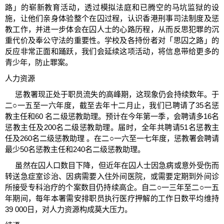
路」的崭新教育活动，透过模拟法庭和已腾空的马坑监狱的设
施，让他们亲身体验整个在囚过程，认识香港刑事司法制度及惩
教工作，并进一步体会在囚人士的心路历程，从而反思犯罪的沉
重代价及奉公守法的重要性。学校及各持份者对「思囚之路」的
反应非常正面和踊跃，我们会延续这项活动，将信息带给更多的
青少年，防止罪案。
人力资源
惩教署现正处于职员流失的高峰期，这现象仍会持续数年。于
二○一五至一六年度，截至去年十二月止，我们已聘请了35名惩
教主任和60 名二级惩教助理。预计在今年第一季，会聘请多16名
惩教主任及200名二级惩教助理。届时，全年共聘请51名惩教主
任及260名二级惩教助理 。在二○一六至一七年度，惩教署会聘请
最少50名惩教主任和240名二级惩教助理。
虽然在囚人口数目下降，但近年在囚人士因急病或意外受伤而
转送急症室诊治、因病需要入住外间医院，或需要定期到外间诊
所接受专科治疗的个案数目仍持续高企。自二○一三年至二○一五
年期间，每年本署需安排职员执行医疗押解的工作日数平均维持
39 000日，对人力资源构成莫大压力。