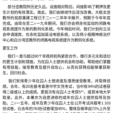
部分惩教院所历史久远，设施相对陈旧，间接影响了羁押及更
生计划的有效落实。故此，我们会继续作出适当改善。大榄女惩
教所的局部重建工程已于二○一二年年中展开，预期于今年年底
完成。由现在至二○一九年期间，我们亦会把赤柱监狱的闭路电
视系统提升为新的数码化系统。今年稍后时间，我们计划向立法
会申请拨款，在赤柱监狱装设电锁系统，以及将小榄精神病治疗
中心和白沙湾惩教所的闭路电视系统提升为数码化系统。
更生工作
我们一直与超过80个非政府机构紧密合作，推行多元化和适切
的更生计划和措施，为在囚人士提供机会和协助，帮助他们掌握
有用技能，接受教育及提升自信心，从而在获释后能够重获新
生，回归社会。
我们安排青少年在囚人士按进度及潜质接受教育，并取得佳
绩。去年，有20名报考香港中学文凭考试，当中有94%的试卷获
得二级或以上的成绩。更首次有在囚人士考获5**，或获本地大学
取录。此外，本署亦为自愿进修的成年在囚人士提供指导及协
助。二○一五年，成年及青少年在囚人士在公开考试共报考1 103
份试卷，比去年的763份试卷增加45%，整体及格率由72%上升至