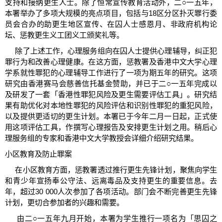
支持和接纳更生人士。除了恒常宣传教育活动外，二○一五年，
本署举办了多项大规模的亮点项目，包括与18区分区扑灭罪行委
员会合办的助更生地区宣传、在囚人士感恩月、非政府机构论
坛、惩教更生义工团义工颁奖礼等。
除了上述工作，心理服务组向在囚人士提供心理辅导，纠正犯
罪行为和改善心理健康。在这方面，惩教署及香港中文大学心理
学系就性罪犯的心理辅导工作进行了一项为期五年的研究。这项
研究由香港赛马会慈善信托基金赞助，并已于二○一五年完成以
及研发了一套「香港性罪犯风险及更生需要评估工具」。研究结
果有助优化对本地性罪犯的风险评估和识别性罪犯的重犯风险，
以及提供更适切的更生计划。本署已于今年二月一日起，正式使
用这项评估工具，作撰写心理报告及安排更生计划之用。稍后心
理服务组的专家和香港中文大学教授会详细介绍研究结果。
小区教育及防止罪案
在小区教育方面，惩教署透过推行更生先锋计划，聚焦向学生
和青少年宣扬奉公守法、远离毒品及支持更生的重要信息。去
年，超过30 000人次参加了各项活动。部门会不断完善更生先锋
计划，更切合参加者的兴趣和需要。
由二○一五年九月开始，本署为学生推行一项名为「思囚之