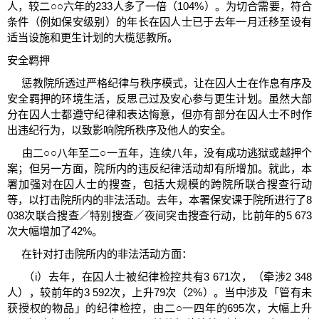
人，较二○○六年的233人多了一倍（104%）。为切合需要，符合
条件（例如保安级别）的年长在囚人士已于去年一月迁移至设有
适当设施和更生计划的大榄惩教所。
安全羁押
惩教院所透过严格纪律与秩序模式，让在囚人士在作息有序及
安全羁押的环境生活，反思己过及安心参与更生计划。虽然大部
分在囚人士都遵守纪律和表达悔意，但亦有部分在囚人士不时作
出违纪行为，以致影响院所秩序及他人的安全。
由二○○八年至二○一五年，连续八年，没有成功逃狱或越押个
案；但另一方面，院所内的违反纪律活动却有所增加。就此，本
署加强对在囚人士的搜查，包括大规模的跨院所联合搜查行动
等，以打击院所内的非法活动。去年，本署保安课于院所进行了8
038次联合搜查／特别搜查／夜间突击搜查行动，比前年的5 673
次大幅增加了42%。
在针对打击院所内的非法活动方面：
（i）去年，在囚人士被纪律检控共有3 671次，（牵涉2 348
人），较前年的3 592次，上升79次（2%）。当中涉及「管有未
获授权的物品」的纪律检控，由二○一四年的695次，大幅上升