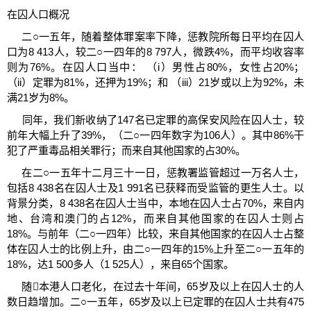
在囚人口概况
二○一五年，随着整体罪案率下降，惩教院所每日平均在囚人
口为8 413人，较二○一四年的8 797人，微跌4%，而平均收容率
则为76%。在囚人口当中： （i）男性占80%，女性占20%；
（ii）定罪为81%，还押为19%；和 （iii）21岁或以上为92%，未
满21岁为8%。
同年，我们新收纳了147名已定罪的高保安风险在囚人士，较
前年大幅上升了39%，（二○一四年数字为106人）。其中86%干
犯了严重毒品相关罪行；而来自其他国家的占30%。
在二○一五年十二月三十一日，惩教署监管超过一万名人士，
包括8 438名在囚人士及1 991名已获释而受监管的更生人士。以
背景分类，8 438名在囚人士当中，本地在囚人士占70%，来自内
地、台湾和澳门的占12%，而来自其他国家的在囚人士则占
18%。与前年（二○一四年）比较，来自其他国家的在囚人士占整
体在囚人士的比例上升，由二○一四年的15%上升至二○一五年的
18%，达1 500多人（1 525人），来自65个国家。
随本港人口老化，在过去十年间，65岁及以上在囚人士的人
数日趋增加。二○一五年，65岁及以上已定罪的在囚人士共有475