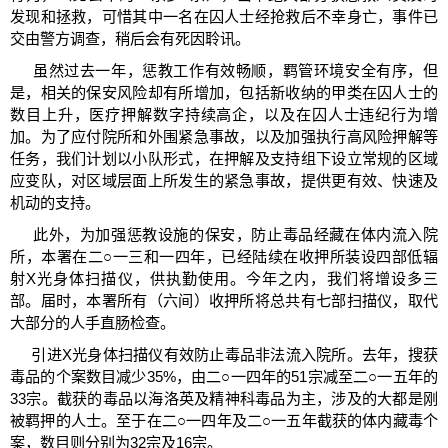
发现和拯救，可惜其中一名在囚人士经抢救后不幸身亡，事件已
交由警方调查，稍后会有死因聆讯。
虽然过去一年，惩教工作有效畅顺，羁管环境安全有序，但
是，相关的保安风险却有所增加，包括新收纳的甲类在囚人士的
数目上升，医疗押解数字持续高企，以及在囚人士违纪行为增
加。为了应付院所和外围紧急事故，以及加强执行高风险押解等
任务，我们计划以小队形式，在押解及支持组下设立常规的区域
应变队，对区域层面上所发生的紧急事故，提供更有效、快速及
机动的支持。
此外，为加强惩教设施的保安，防止毒品经藏在体内流入院
所，本署在二○一三和一四年，已经陆续在收押所装设四部低辐
射X光身体扫描仪，供执勤使用。今年之内，我们将增设多三
部。届时，本署所有（六间）收押所将总共有七部扫描仪，取代
大部分的人手直肠检查。
引进X光身体扫描仪有效防止毒品非法流入院所。去年，搜获
毒品的个案数目减少35%，由二○一四年的51宗减至二○一五年的
33宗。截获的毒品以海洛英及精神科毒品为主，涉及的大都是刚
被羁押的人士。至于在二○一四年及二○一五年截获的体内藏毒个
案，数目则分别为32宗及16宗。