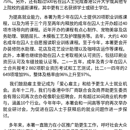
75%。另外，还有超过500名在囚人士完成香港公开大学或其他专
上院校的遥距课程，其中更有三名获颁学士或硕士学位。
为提高就业能力，本署为青少年在囚人士提供20项职业训练课
程，以及为将于三个月至两年内释放的成年在囚人士开办超过40
项市场导向的课程。近年开办的课程有点心制作、宠物美容及店
务助理、钢筋屈扎、木模板工艺及护理服务等。去年，大约1 400
名成年在囚人士自愿报读职业训练课程。至于今年，本署更会开
办装修防水助理、花店及花艺设计助理以及咖啡店运作等课程。
此外，本署也继续协助在囚人士考取相关认可资历，包括印刷业
资历认可及车缝技能认证等。二○一五年，成年及青少年在囚人
士合共报考2 882项职业资历考试和工艺测试，比二○一四年的2
649项增加9%，整体及格率由96%上升至97%。
我们鼓励雇主登记成为「爱心雇主」和给予更生人士就业机
会。去年十二月，我们与香港中华厂商联合会及商界助更生委员
会有限公司再次合办视像职业招聘会，共有超过30间商业机构参
与，涵盖10个行业。今年年中，本署会和一间高等学府再次举办
就业研讨会，为促进在囚人士于获释后的就业问题作进一步探
讨。
多年来，本署一直致力在小区推广助更生工作，呼吁社会大众