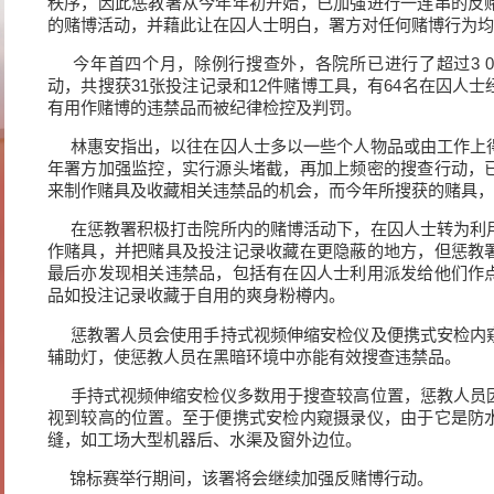
秩序，因此惩教署从今年年初开始，已加强进行一连串的反
的赌博活动，并藉此让在囚人士明白，署方对任何赌博行为均
今年首四个月，除例行搜查外，各院所已进行了超过3 0
动，共搜获31张投注记录和12件赌博工具，有64名在囚人
有用作赌博的违禁品而被纪律检控及判罚。
林惠安指出，以往在囚人士多以一些个人物品或由工作上
年署方加强监控，实行源头堵截，再加上频密的搜查行动，
来制作赌具及收藏相关违禁品的机会，而今年所搜获的赌具，
在惩教署积极打击院所内的赌博活动下，在囚人士转为利
作赌具，并把赌具及投注记录收藏在更隐蔽的地方，但惩教
最后亦发现相关违禁品，包括有在囚人士利用派发给他们作
品如投注记录收藏于自用的爽身粉樽内。
惩教署人员会使用手持式视频伸缩安检仪及便携式安检内
辅助灯，使惩教人员在黑暗环境中亦能有效搜查违禁品。
手持式视频伸缩安检仪多数用于搜查较高位置，惩教人员
视到较高的位置。至于便携式安检内窥摄录仪，由于它是防
缝，如工场大型机器后、水渠及窗外边位。
锦标赛举行期间，该署将会继续加强反赌博行动。