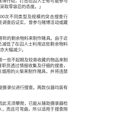
赌博行动，打击在囚人士有可能参与
采取零容忍的态度。」
00次不同类型及规模的突击搜查行
士经调查后证实，曾参与赌博活动或藏
得到的剩余物料来制作赌具。由于近
已减低了在囚人士利用这些剩余物料
亦大幅减少。
用一些不起眼及较易收藏的物品来制
署职员透过情报收集及仔细的搜查，
点烟用的火柴来制作赌具，并将违禁
窥摄录仪进行搜查。两款仪器均装有
因此无须攀爬，已能从辅助摄录器检
水，而且可弯曲，所以适用于搜查隙