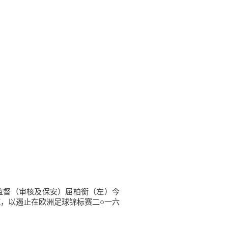
务监督（审核及保安）屈柏衡（左）今
，以遏止在欧洲足球锦标赛二○一六