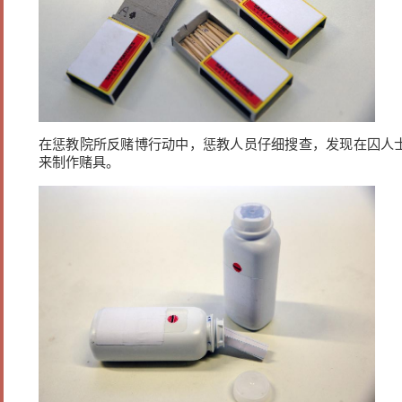
在惩教院所反赌博行动中，惩教人员仔细搜查，发现在囚人
来制作赌具。