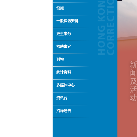
设施
一般探访安排
更生事务
招聘事宜
刊物
统计资料
多媒体中心
资讯台
招标通告