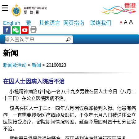
☰
A
A
English
繁
其他语言
网页指南
联络我们
A
新闻
新闻及活动
>
新闻
> 20160823
在囚人士因病入院后不治
小榄精神病治疗中心一名八十九岁男性在囚人士今日（八月二
十三日）在公立医院因病不治。
该名在囚人士于二○一四年八月因误杀罪被判入狱。他患有癌
症，一直需要接受医疗照顾及跟进，于今年七月八日被送往公立
医院接受治疗，留院期间情况转差，延至今晨四时四十七分证实
不治。
惩教署已将事件通知警方，死因裁判法庭将进行死因研讯。