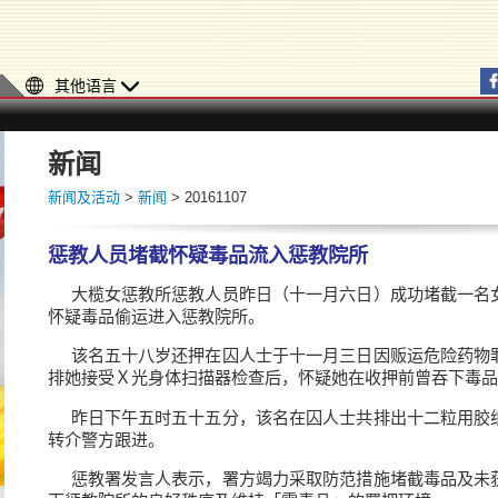
其他语言
新闻
新闻及活动
>
新闻
> 20161107
惩教人员堵截怀疑毒品流入惩教院所
大榄女惩教所惩教人员昨日（十一月六日）成功堵截一名
怀疑毒品偷运进入惩教院所。
该名五十八岁还押在囚人士于十一月三日因贩运危险药物
排她接受Ｘ光身体扫描器检查后，怀疑她在收押前曾吞下毒品
昨日下午五时五十五分，该名在囚人士共排出十二粒用胶
转介警方跟进。
惩教署发言人表示，署方竭力采取防范措施堵截毒品及未